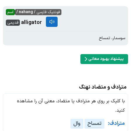
فونتیک فارسی
/ nahang /
اسم
alligator
قدیمی
سوسمار، تمساح
پیشنهاد بهبود معانی
مترادف و متضاد نهنگ
با کلیک بر روی هر مترادف یا متضاد، معنی آن را مشاهده
کنید.
مترادف:
تمساح
وال