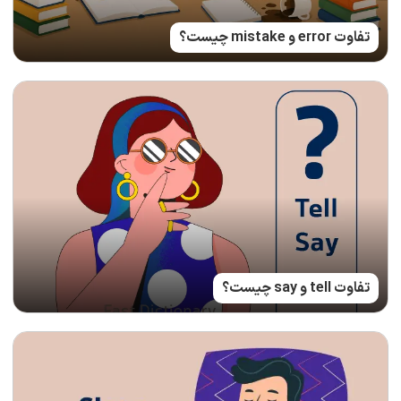
تفاوت error و mistake چیست؟
تفاوت tell و say چیست؟