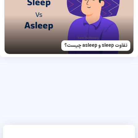
تفاوت sleep و asleep چیست؟