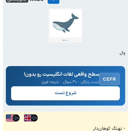
وال
سطح واقعی لغات انگلیسیت رو بدون!
CEFR
تست رایگان · ۳۰ سوال · نتیجه فوری
شروع تست
نهنگ کوهان‌دار