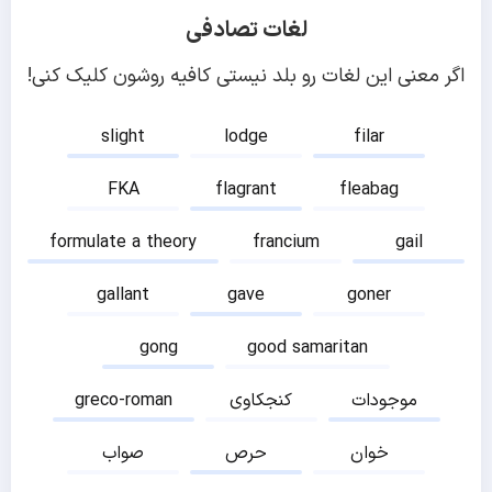
لغات تصادفی
اگر معنی این لغات رو بلد نیستی کافیه روشون کلیک کنی!
slight
lodge
filar
FKA
flagrant
fleabag
formulate a theory
francium
gail
gallant
gave
goner
gong
good samaritan
موجودات
کنجکاوی
greco-roman
خوان
حرص
صواب