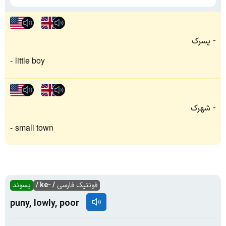
پسرک
little boy
شهرک
small town
فونتیک فارسی
/ -ke /
پسوند
puny, lowly, poor