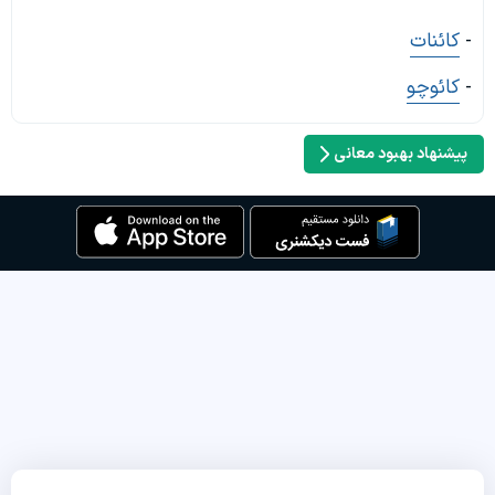
-
کائنات
-
کائوچو
پیشنهاد بهبود معانی