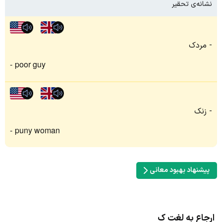
نشانه‌ی تحقیر
مردک
poor guy
زنک
puny woman
پیشنهاد بهبود معانی
ارجاع به لغت ک