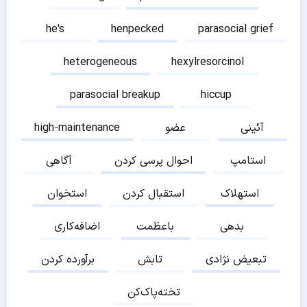
he's
henpecked
parasocial grief
heterogeneous
hexylresorcinol
parasocial breakup
hiccup
آئینی
عضو
high-maintenance
استامپ
احوال پرسی کردن
آگاهی
استهلاک
استقبال کردن
استخوان
بدهی
باعظمت
اضافه‌کاری
تبعیض نژادی
تابش
برآورده کردن
تخته‌پاک‌کن