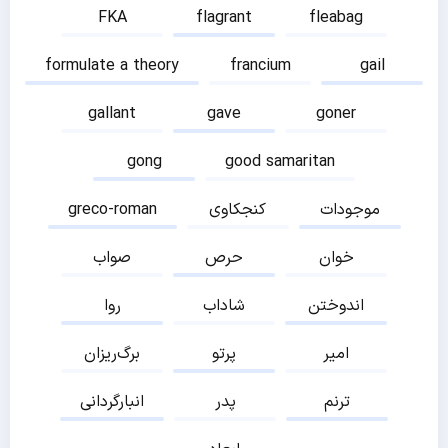
FKA
flagrant
fleabag
formulate a theory
francium
gail
gallant
gave
goner
gong
good samaritan
موجودات
کنجکاوی
greco-roman
خوان
حرص
صواب
اندوختن
شاداب
روا
امیر
پرتو
برگ‌ریزان
ترنم
پدر
انبارگردانی