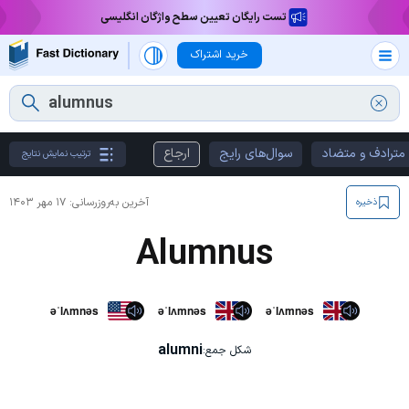
تست رایگان تعیین سطح واژگان انگلیسی
خرید اشتراک
مترادف و متضاد
سوال‌های رایج
ارجاع
ترتیب نمایش نتایج
آخرین به‌روزرسانی:
۱۷ مهر ۱۴۰۳
ذخیره
Alumnus
əˈlʌmnəs
əˈlʌmnəs
əˈlʌmnəs
alumni
شکل جمع: