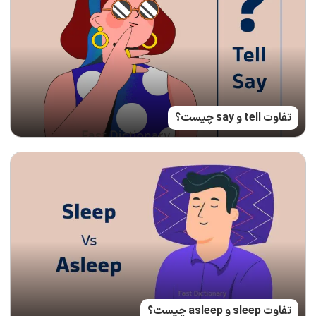
تفاوت tell و say چیست؟
تفاوت sleep و asleep چیست؟