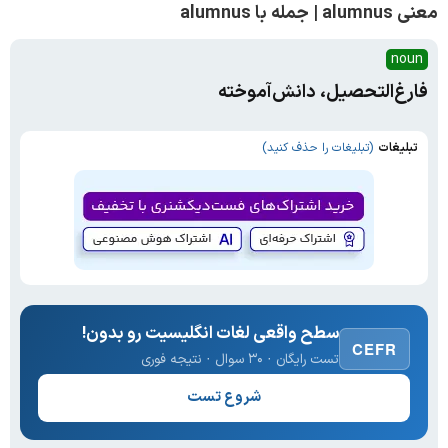
معنی alumnus | جمله با alumnus
noun
فارغ‌التحصیل، دانش‌آموخته
تبلیغات
(تبلیغات را حذف کنید)
سطح واقعی لغات انگلیسیت رو بدون!
CEFR
تست رایگان · ۳۰ سوال · نتیجه فوری
شروع تست