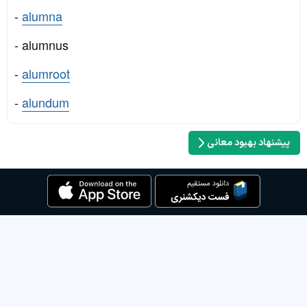
-
alumna
- alumnus
-
alumroot
-
alundum
پیشنهاد بهبود معانی