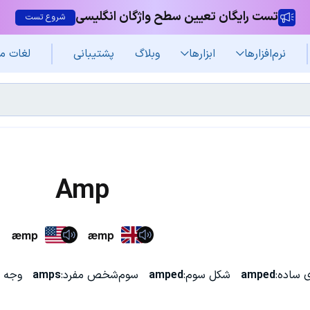
تست رایگان تعیین سطح واژگان انگلیسی
شروع تست
نرم‌افزار‌ها
ابزارها
وبلاگ
پشتیبانی
لغات م
Amp
æmp
æmp
 ساده:
amped
شکل سوم:
amped
سوم‌شخص مفرد:
amps
وجه 