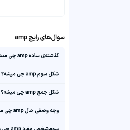
سوال‌های رایج amp
گذشته‌ی ساده amp چی میشه؟
شکل سوم amp چی میشه؟
شکل جمع amp چی میشه؟
وجه وصفی حال amp چی میشه؟
سوم‌شخص مفرد amp چی میشه؟