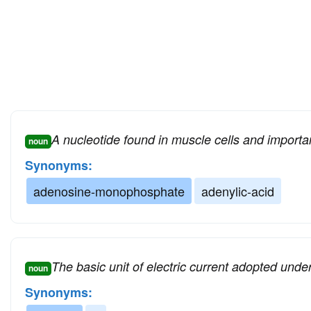
A nucleotide found in muscle cells and importa
noun
Synonyms:
adenosine-monophosphate
adenylic-acid
The basic unit of electric current adopted unde
noun
Synonyms: