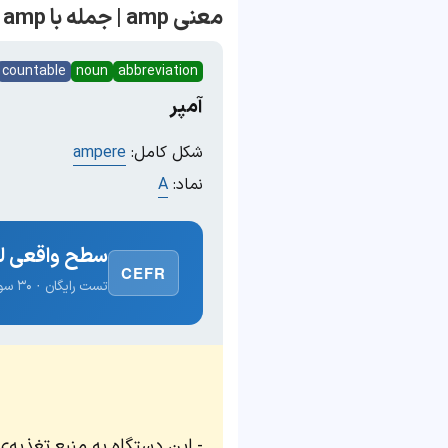
معنی amp | جمله با amp
countable
noun
abbreviation
آمپر
شکل کامل:
ampere
نماد:
A
سطح واقعی لغ
CEFR
تست رایگان · ۳۰ سوال · نتیجه فوری
این دستگاه به منبع تغذیه‌ی ۱۰ آمپری نیاز دار