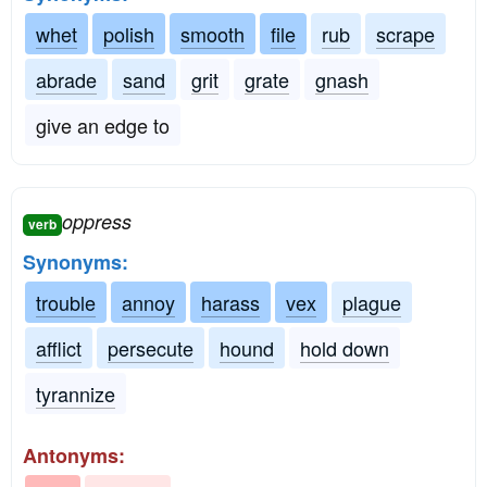
whet
polish
smooth
file
rub
scrape
abrade
sand
grit
grate
gnash
give an edge to
oppress
verb
Synonyms:
trouble
annoy
harass
vex
plague
afflict
persecute
hound
hold down
tyrannize
Antonyms: