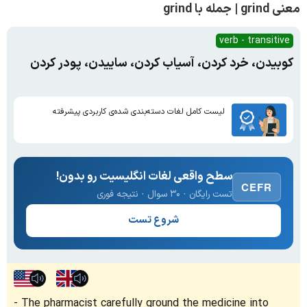
معنی grind | جمله با grind
verb - transitive
کوبیدن، خرد کردن، آسیاب کردن، ساییدن، پودر کردن
لیست کامل لغات دسته‌بندی شده‌ی کاربردی پیشرفته
سطح واقعی لغات انگلیسیت رو بدون!
CEFR
تست رایگان · ۳۰ سوال · نتیجه فوری
شروع تست
The pharmacist carefully ground the medicine into