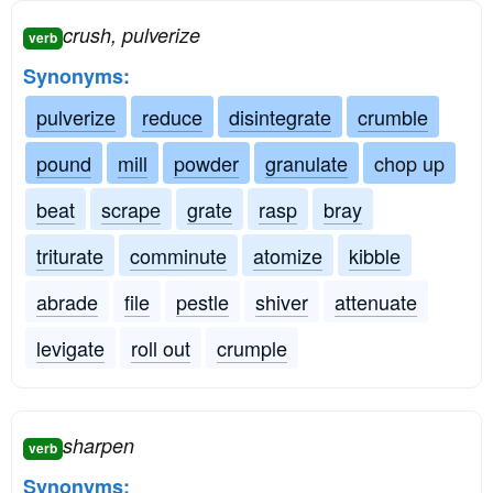
crush, pulverize
verb
Synonyms:
pulverize
reduce
disintegrate
crumble
pound
mill
powder
granulate
chop up
beat
scrape
grate
rasp
bray
triturate
comminute
atomize
kibble
abrade
file
pestle
shiver
attenuate
levigate
roll out
crumple
sharpen
verb
Synonyms: