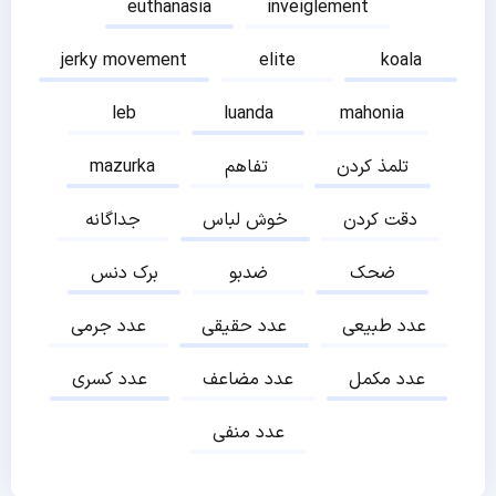
euthanasia
inveiglement
jerky movement
elite
koala
leb
luanda
mahonia
تلمذ کردن
تفاهم
mazurka
دقت کردن
خوش لباس
جداگانه
ضحک
ضدبو
برک دنس
عدد طبیعی
عدد حقیقی
عدد جرمی
عدد مکمل
عدد مضاعف
عدد کسری
عدد منفی