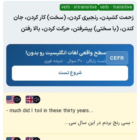
verb - intransitive
verb - transitive
زحمت کشیدن، رنجبری کردن، (سخت) کار کردن، جان
کندن، (با سختی) پیشرفتن، حرکت کردن، بالا رفتن
سطح واقعی لغات انگلیسیت رو بدون!
CEFR
تست رایگان · ۳۰ سوال · نتیجه فوری
شروع تست
much did I toil in these thirty years...
بسی رنج بردم در این سال سی...