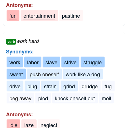
Antonyms:
fun
entertainment
pastime
work hard
verb
Synonyms:
work
labor
slave
strive
struggle
sweat
push oneself
work like a dog
drive
plug
strain
grind
drudge
tug
peg away
plod
knock oneself out
moil
Antonyms:
idle
laze
neglect