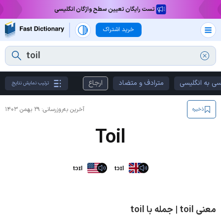
تست رایگان تعیین سطح واژگان انگلیسی
خرید اشتراک
سی به انگلیسی
مترادف و متضاد
ارجاع
ترتیب نمایش نتایج
آخرین به‌روزرسانی:
۲۹ بهمن ۱۴۰۳
ذخیره
Toil
tɔɪl
tɔɪl
معنی toil | جمله با toil