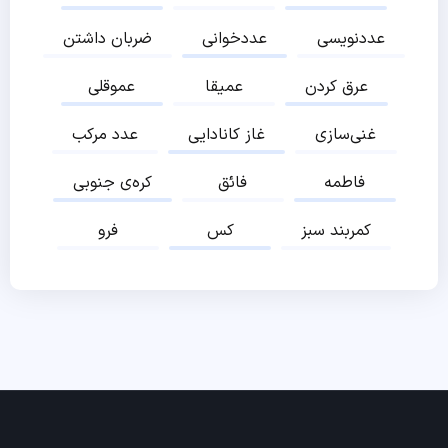
عددنویسی
عددخوانی
ضربان داشتن
عرق کردن
عمیقا
عموقلی
غنی‌سازی
غاز کانادایی
عدد مرکب
فاطمه
فائق
کره‌ی جنوبی
کمربند سبز
کس
فرو