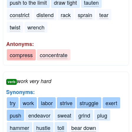
push to the limit
draw tight
tauten
constrict
distend
rack
sprain
tear
twist
wrench
Antonyms:
compress
concentrate
work very hard
verb
Synonyms:
try
work
labor
strive
struggle
exert
push
endeavor
sweat
grind
plug
hammer
hustle
toll
bear down