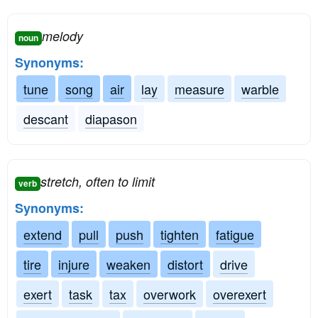
melody
noun
Synonyms:
tune
song
air
lay
measure
warble
descant
diapason
stretch, often to limit
verb
Synonyms:
extend
pull
push
tighten
fatigue
tire
injure
weaken
distort
drive
exert
task
tax
overwork
overexert