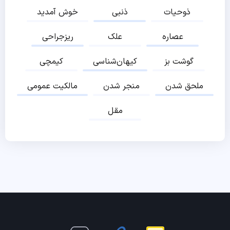
ذوحیات
ذنبی
خوش آمدید
عصاره
علک
ریزجراحی
گوشت بز
کیهان‌شناسی
کیمچی
ملحق شدن
منجر شدن
مالکیت عمومی
مقل