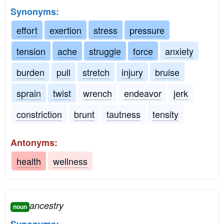
Synonyms:
effort
exertion
stress
pressure
tension
ache
struggle
force
anxiety
burden
pull
stretch
injury
bruise
sprain
twist
wrench
endeavor
jerk
constriction
brunt
tautness
tensity
Antonyms:
health
wellness
ancestry
noun