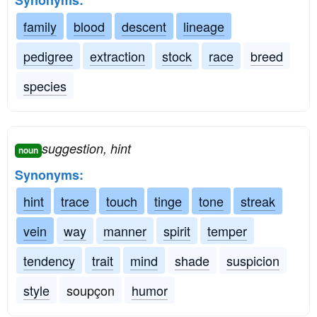
Synonyms:
family
blood
descent
lineage
pedigree
extraction
stock
race
breed
species
suggestion, hint
noun
Synonyms:
hint
trace
touch
tinge
tone
streak
vein
way
manner
spirit
temper
tendency
trait
mind
shade
suspicion
style
soupçon
humor