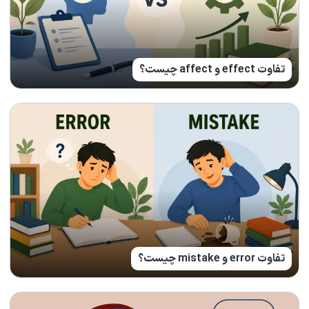
تفاوت effect و affect چیست؟
تفاوت error و mistake چیست؟