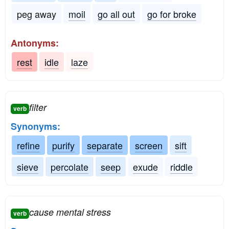
peg away
moil
go all out
go for broke
Antonyms:
rest
idle
laze
filter
verb
Synonyms:
refine
purify
separate
screen
sift
sieve
percolate
seep
exude
riddle
cause mental stress
verb