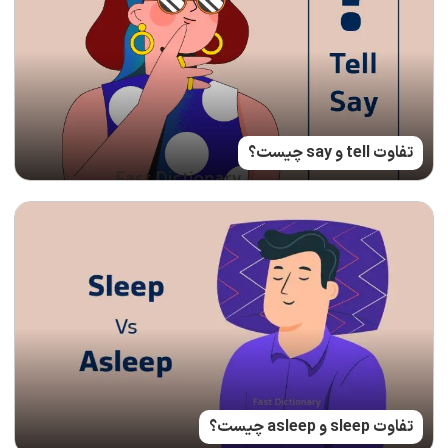
تفاوت tell و say چیست؟
تفاوت sleep و asleep چیست؟