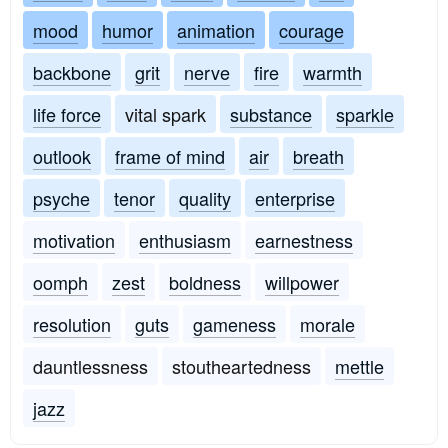
mood
humor
animation
courage
backbone
grit
nerve
fire
warmth
life force
vital spark
substance
sparkle
outlook
frame of mind
air
breath
psyche
tenor
quality
enterprise
motivation
enthusiasm
earnestness
oomph
zest
boldness
willpower
resolution
guts
gameness
morale
dauntlessness
stoutheartedness
mettle
jazz