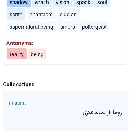
shadow
wraith
vision
spook
soul
sprite
phantasm
eidolon
supernatural being
umbra
poltergeist
Antonyms:
reality
being
Collocations
in spirit
روحاً، از لحاظ فکری