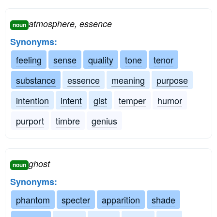
atmosphere, essence
noun
Synonyms:
feeling
sense
quality
tone
tenor
substance
essence
meaning
purpose
intention
intent
gist
temper
humor
purport
timbre
genius
ghost
noun
Synonyms:
phantom
specter
apparition
shade