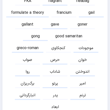
FKA
flagrant
fleabag
formulate a theory
francium
gail
gallant
gave
goner
gong
good samaritan
موجودات
کنجکاوی
greco-roman
خوان
حرص
صواب
اندوختن
شاداب
روا
امیر
پرتو
برگ‌ریزان
ترنم
پدر
انبارگردانی
ابعاد