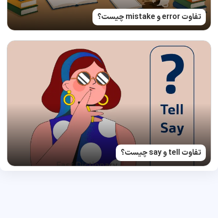
تفاوت error و mistake چیست؟
تفاوت tell و say چیست؟