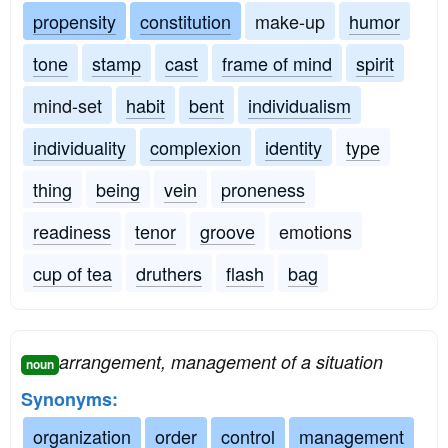
propensity
constitution
make-up
humor
tone
stamp
cast
frame of mind
spirit
mind-set
habit
bent
individualism
individuality
complexion
identity
type
thing
being
vein
proneness
readiness
tenor
groove
emotions
cup of tea
druthers
flash
bag
arrangement, management of a situation
noun
Synonyms:
organization
order
control
management