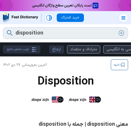
تست رایگان تعیین سطح واژگان انگلیسی
خرید اشتراک
سی به انگلیسی
مترادف و متضاد
ارجاع
ترتیب نمایش نتایج
آخرین به‌روزرسانی:
۲۷ دی ۱۴۰۲
ذخیره
Disposition
ˌdɪspəˈzɪʃn
ˌdɪspəˈzɪʃn
معنی disposition | جمله با disposition