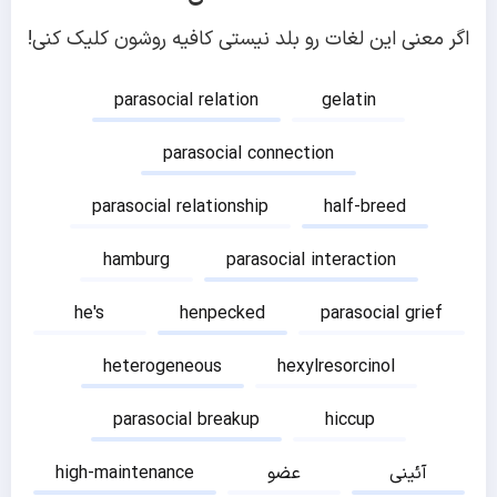
اگر معنی این لغات رو بلد نیستی کافیه روشون کلیک کنی!
parasocial relation
gelatin
parasocial connection
parasocial relationship
half-breed
hamburg
parasocial interaction
he's
henpecked
parasocial grief
heterogeneous
hexylresorcinol
parasocial breakup
hiccup
آئینی
عضو
high-maintenance