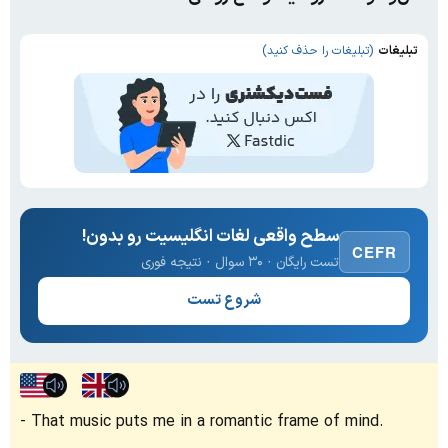
تبلیغات
(تبلیغات را حذف کنید)
سطح واقعی لغات انگلیسیت رو بدون!
CEFR
تست رایگان · ۳۰ سوال · نتیجه فوری
شروع تست
That music puts me in a romantic frame of mind.