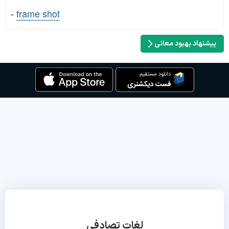
-
frame shot
پیشنهاد بهبود معانی
لغات تصادفی