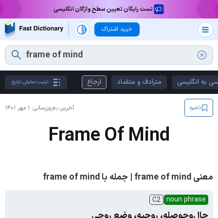
تست رایگان تعیین سطح واژگان انگلیسی
خرید اشتراک
سی به انگلیسی
مترادف و متضاد
ارجاع
ترتیب نمایش نتایج
آخرین به‌روزرسانی:
۱ مهر ۱۴۰۱
ذخیره
Frame Of Mind
معنی frame of mind | جمله با frame of mind
noun phrase
C2
حال‌وحوصله، روحیه، وضع روحی