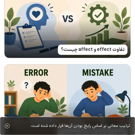
تفاوت effect و affect چیست؟
ترتیب معانی بر اساس رایج بودن آن‌ها قرار داده شده است.
تفاوت error و mistake چیست؟