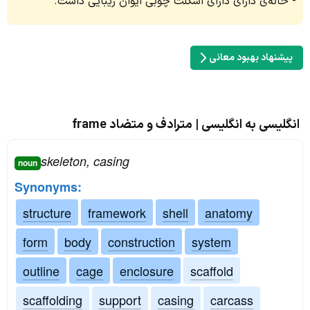
خانه‌ی دارای دارای اسکلت چوبی ایوان زیبایی داشت.
پیشنهاد بهبود معانی
انگلیسی به انگلیسی | مترادف و متضاد frame
skeleton, casing
noun
Synonyms:
structure
framework
shell
anatomy
form
body
construction
system
outline
cage
enclosure
scaffold
scaffolding
support
casing
carcass