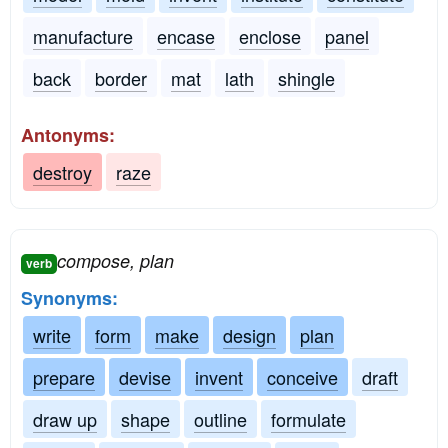
manufacture
encase
enclose
panel
back
border
mat
lath
shingle
Antonyms:
destroy
raze
compose, plan
verb
Synonyms:
write
form
make
design
plan
prepare
devise
invent
conceive
draft
draw up
shape
outline
formulate