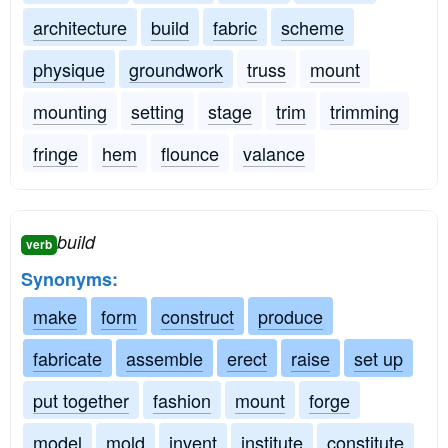
architecture
build
fabric
scheme
physique
groundwork
truss
mount
mounting
setting
stage
trim
trimming
fringe
hem
flounce
valance
build
verb
Synonyms:
make
form
construct
produce
fabricate
assemble
erect
raise
set up
put together
fashion
mount
forge
model
mold
invent
institute
constitute