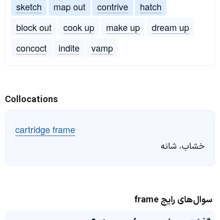
sketch
map out
contrive
hatch
block out
cook up
make up
dream up
concoct
indite
vamp
Collocations
cartridge frame
خشاب، شانه
سوال‌های رایج frame