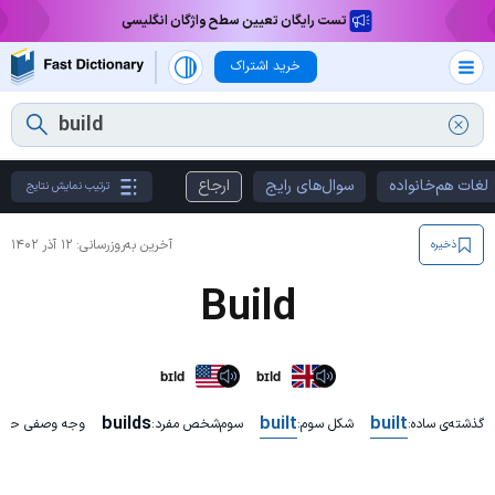
تست رایگان تعیین سطح واژگان انگلیسی
خرید اشتراک
لغات هم‌خانواده
سوال‌های رایج
ارجاع
ترتیب نمایش نتایج
آخرین به‌روزرسانی:
۱۲ آذر ۱۴۰۲
ذخیره
Build
bɪld
bɪld
builds
built
built
گذشته‌ی ساده:
شکل سوم:
سوم‌شخص مفرد:
وجه وصفی حال: