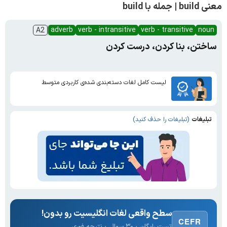
معنی build | جمله با build
adverb
verb - intransitive
verb - transitive
noun
A2
ساختن، بنا کردن، درست کردن
لیست کامل لغات دسته‌بندی شده‌ی کاربردی متوسط
تبلیغات
(تبلیغات را حذف کنید)
سطح واقعی لغات انگلیسیت رو بدون!
CEFR
تست رایگان · ۳۰ سوال · نتیجه فوری