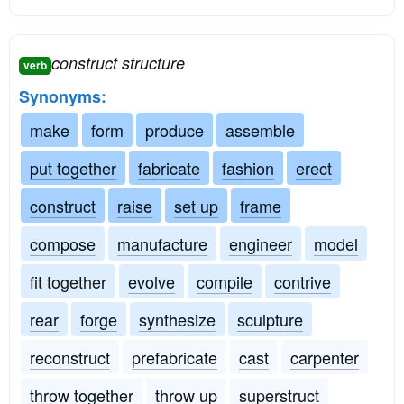
construct structure
verb
Synonyms:
make
form
produce
assemble
put together
fabricate
fashion
erect
construct
raise
set up
frame
compose
manufacture
engineer
model
fit together
evolve
compile
contrive
rear
forge
synthesize
sculpture
reconstruct
prefabricate
cast
carpenter
throw together
throw up
superstruct