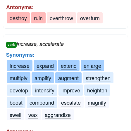
Antonyms:
destroy
ruin
overthrow
overturn
increase, accelerate
verb
Synonyms:
increase
expand
extend
enlarge
multiply
amplify
augment
strengthen
develop
intensify
improve
heighten
boost
compound
escalate
magnify
swell
wax
aggrandize