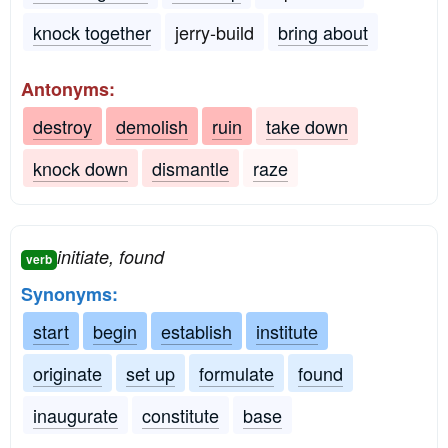
knock together
jerry-build
bring about
Antonyms:
destroy
demolish
ruin
take down
knock down
dismantle
raze
initiate, found
verb
Synonyms:
start
begin
establish
institute
originate
set up
formulate
found
inaugurate
constitute
base