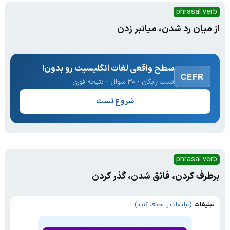
phrasal verb
از میان رد شدن، میانبر زدن
سطح واقعی لغات انگلیسیت رو بدون!
CEFR
تست رایگان · ۳۰ سوال · نتیجه فوری
شروع تست
phrasal verb
برطرف کردن، فائق شدن، گذر کردن
تبلیغات
(تبلیغات را حذف کنید)