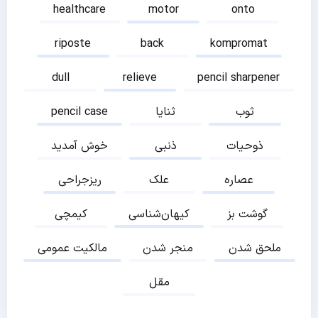
healthcare
motor
onto
riposte
back
kompromat
dull
relieve
pencil sharpener
ثوب
ثنایا
pencil case
ذوحیات
ذنبی
خوش آمدید
عصاره
علک
ریزجراحی
گوشت بز
کیهان‌شناسی
کیمچی
ملحق شدن
منجر شدن
مالکیت عمومی
مقل