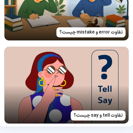
تفاوت error و mistake چیست؟
تفاوت tell و say چیست؟