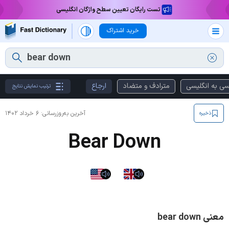
تست رایگان تعیین سطح واژگان انگلیسی
خرید اشتراک
سی به انگلیسی
مترادف و متضاد
ارجاع
ترتیب نمایش نتایج
آخرین به‌روزرسانی:
۶ خرداد ۱۴۰۲
ذخیره
Bear Down
معنی bear down