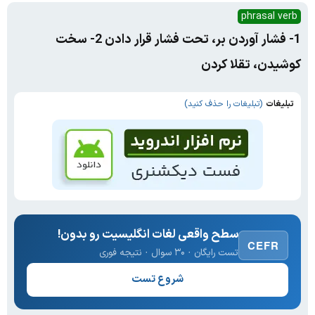
phrasal verb
1- فشار آوردن بر، تحت فشار قرار دادن 2- سخت
کوشیدن، تقلا کردن
تبلیغات
(تبلیغات را حذف کنید)
سطح واقعی لغات انگلیسیت رو بدون!
CEFR
تست رایگان · ۳۰ سوال · نتیجه فوری
شروع تست