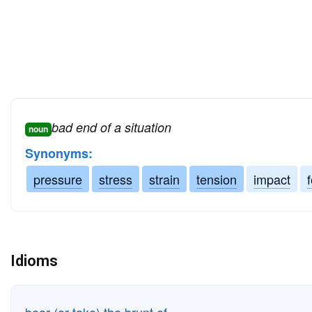
bad end of a situation
noun
Synonyms:
pressure
stress
strain
tension
impact
Idioms