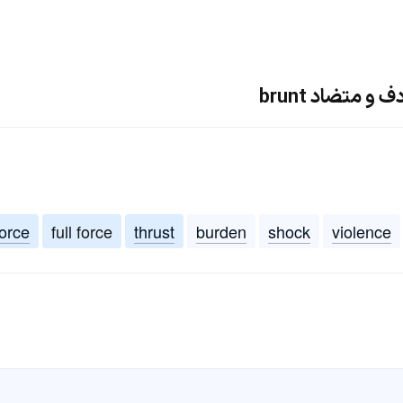
و متضاد brunt
force
full force
thrust
burden
shock
violence