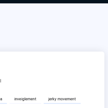
ا
ia
inveiglement
jerky movement