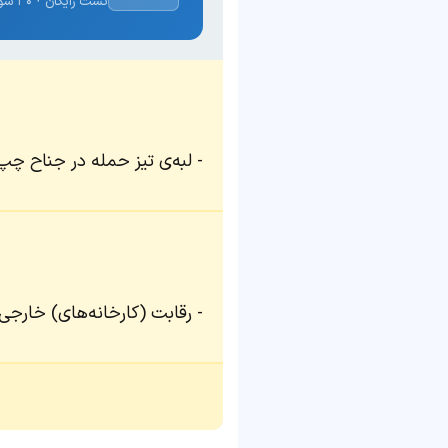
تست رایگان · ۳۰ سوال · نتیجه فوری
لبه‌ی تیز حمله در جناح چپ
رقابت (کارخانه‌های) خارجی 