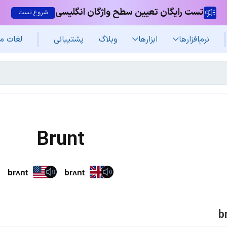
تست رایگان تعیین سطح واژگان انگلیسی
شروع تست
نرم‌افزار‌ها
ابزارها
وبلاگ
پشتیبانی
لغات م
Brunt
brʌnt
brʌnt