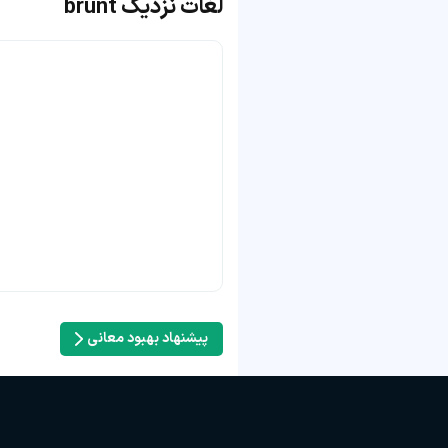
لغات نزدیک brunt
پیشنهاد بهبود معانی