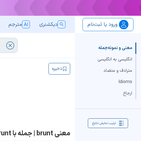
ورود یا ثبت‌نام
دیکشنری
مترجم
معنی و نمونه‌جمله
انگلیسی به انگلیسی
ذخیره
مترادف و متضاد
Idioms
ارجاع
ترتیب نمایش نتایج
معنی brunt | جمله با brunt