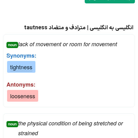
انگلیسی به انگلیسی | مترادف و متضاد tautness
lack of movement or room for movement
noun
Synonyms:
tightness
Antonyms:
looseness
the physical condition of being stretched or
noun
strained