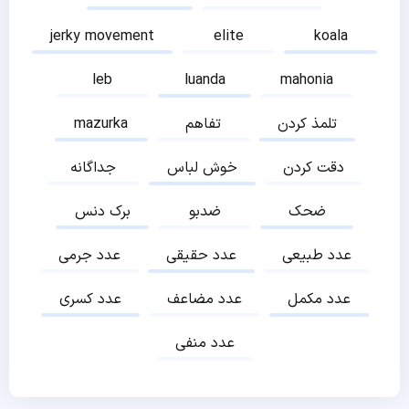
jerky movement
elite
koala
leb
luanda
mahonia
تلمذ کردن
تفاهم
mazurka
دقت کردن
خوش لباس
جداگانه
ضحک
ضدبو
برک دنس
عدد طبیعی
عدد حقیقی
عدد جرمی
عدد مکمل
عدد مضاعف
عدد کسری
عدد منفی