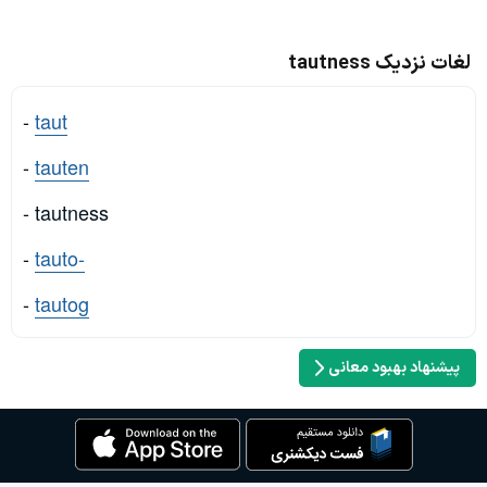
لغات نزدیک tautness
-
taut
-
tauten
- tautness
-
tauto-
-
tautog
پیشنهاد بهبود معانی