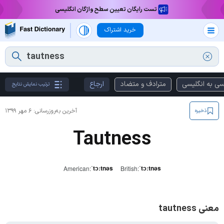
تست رایگان تعیین سطح واژگان انگلیسی
خرید اشتراک
سی به انگلیسی
مترادف و متضاد
ارجاع
ترتیب نمایش نتایج
آخرین به‌روزرسانی:
۶ مهر ۱۳۹۹
ذخیره
Tautness
ˈtɔːtnəs
ˈtɔːtnəs
American:
British:
معنی tautness