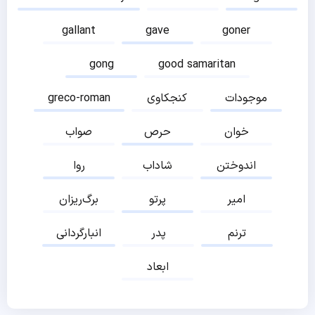
gallant
gave
goner
gong
good samaritan
موجودات
کنجکاوی
greco-roman
خوان
حرص
صواب
اندوختن
شاداب
روا
امیر
پرتو
برگ‌ریزان
ترنم
پدر
انبارگردانی
ابعاد