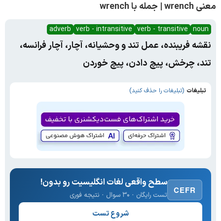
معنی wrench | جمله با wrench
adverb
verb - intransitive
verb - transitive
noun
نقشه فریبنده، عمل تند و وحشیانه، آچار، آچار فرانسه،
تند، چرخش، پیچ دادن، پیچ خوردن
تبلیغات
(تبلیغات را حذف کنید)
سطح واقعی لغات انگلیسیت رو بدون!
CEFR
تست رایگان · ۳۰ سوال · نتیجه فوری
شروع تست