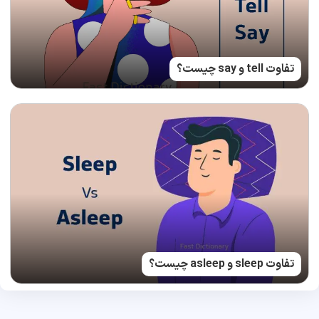
تفاوت tell و say چیست؟
تفاوت sleep و asleep چیست؟