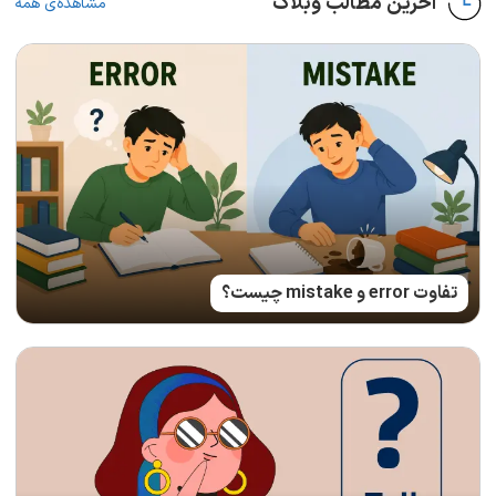
آخرین مطالب وبلاگ
مشاهده‌ی همه
تفاوت error و mistake چیست؟