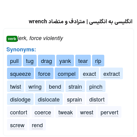
انگلیسی به انگلیسی | مترادف و متضاد wrench
jerk, force violently
verb
Synonyms:
pull
tug
drag
yank
tear
rip
squeeze
force
compel
exact
extract
twist
wring
bend
strain
pinch
dislodge
dislocate
sprain
distort
contort
coerce
tweak
wrest
pervert
screw
rend