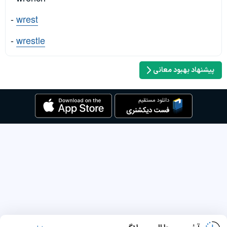
-
wrest
-
wrestle
پیشنهاد بهبود معانی