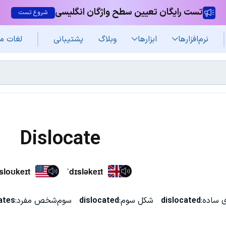
تست رایگان تعیین سطح واژگان انگلیسی
شروع تست
نرم‌افزار‌ها
ابزارها
وبلاگ
پشتیبانی
لغات م
Dislocate
sloʊkeɪt
ˈdɪsləkeɪt
 ساده:
dislocated
شکل سوم:
dislocated
سوم‌شخص مفرد:
ates