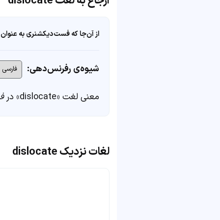
ارجاع به لغت dislocate
از آن‌جا که فست‌دیکشنری به عنوان 
شیوه‌ی رفرنس‌دهی:
معنی لغت «dislocate» در
ف
لغات نزدیک dislocate