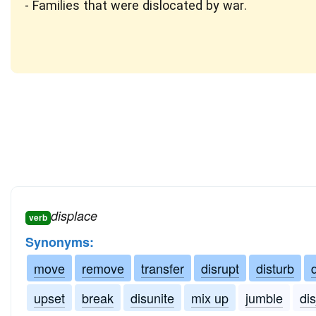
Families that were dislocated by war.
displace
verb
Synonyms:
move
remove
transfer
disrupt
disturb
upset
break
disunite
mix up
jumble
dis