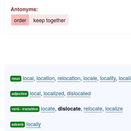
Antonyms:
order
keep together
local
,
location
,
relocation
,
locale
,
locality
,
local
noun
local
,
localized
,
dislocated
adjective
locate
,
,
relocate
,
localize
dislocate
verb - transitive
locally
adverb