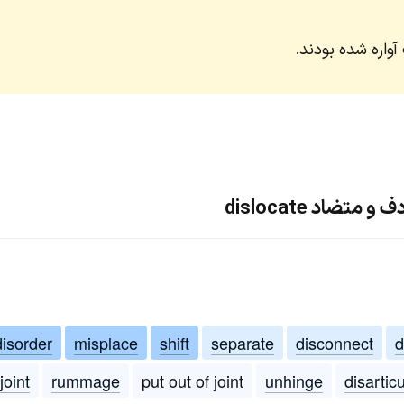
آواره شده بودند.
تضاد dislocate
disorder
misplace
shift
separate
disconnect
d
joint
rummage
put out of joint
unhinge
disartic