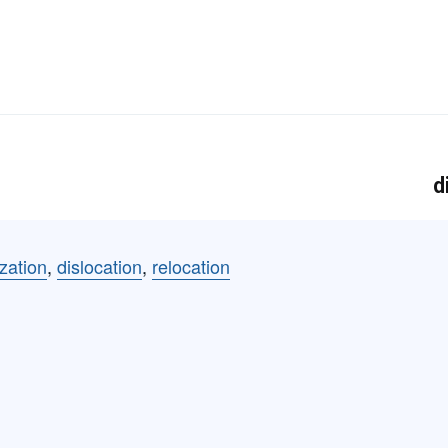
ization
,
dislocation
,
relocation