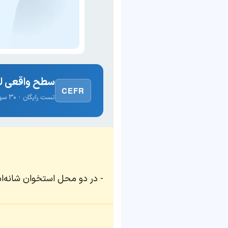
سطح واقعی لغ
CEFR
تست رایگان · ۳۰ سوال · نتیجه فوری
در دو محل استخوان شانه‌اش