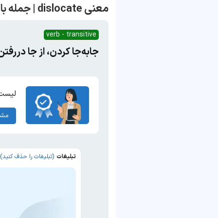
معنی dislocate | جمله با dislocate
verb - transitive
جابه‌جا کردن، از جا دررفت
لیست 
مشا
تبلیغات
(تبلیغات را حذف کنید)