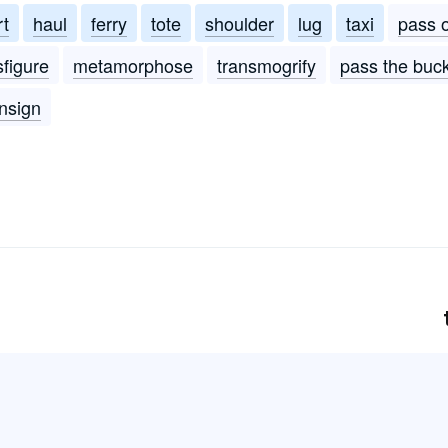
rt
haul
ferry
tote
shoulder
lug
taxi
pass 
sfigure
metamorphose
transmogrify
pass the buc
nsign