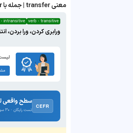
معنی transfer | جمله با transfer
 - intransitive
verb - transitive
ورابری کردن، ورا بردن، ان
لیست 
مشا
سطح واقعی لغ
CEFR
تست رایگان · ۳۰ سوال · نتیجه فوری