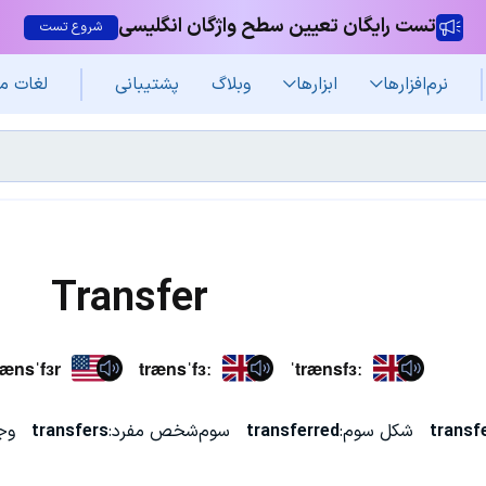
تست رایگان تعیین سطح واژگان انگلیسی
شروع تست
نرم‌افزار‌ها
ابزارها
وبلاگ
پشتیبانی
لغات م
Transfer
rænsˈfɜr
trænsˈfɜː
ˈtrænsfɜː
transf
شکل سوم:
transferred
سوم‌شخص مفرد:
transfers
وج