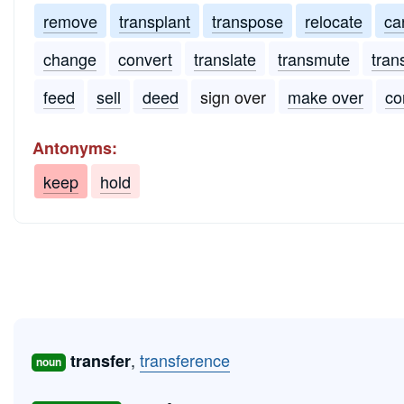
remove
transplant
transpose
relocate
ca
change
convert
translate
transmute
tran
feed
sell
deed
sign over
make over
co
Antonyms:
keep
hold
,
transference
transfer
noun