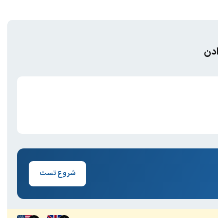
ادن
شروع تست