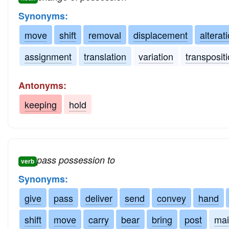
Synonyms:
move
shift
removal
displacement
alterat
assignment
translation
variation
transposit
Antonyms:
keeping
hold
pass possession to
verb
Synonyms:
give
pass
deliver
send
convey
hand
shift
move
carry
bear
bring
post
mai