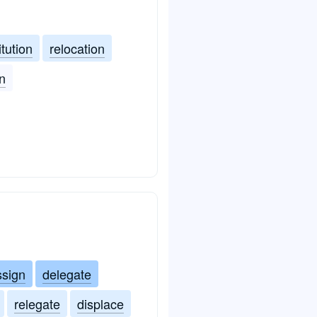
itution
relocation
on
ssign
delegate
relegate
displace