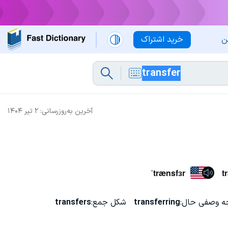
ن
خرید اشتراک
آخرین به‌روزرسانی:
۲ تیر ۱۴۰۴
ˈtrænsfɜr
t
ه وصفی حال:
transferring
شکل جمع:
transfers