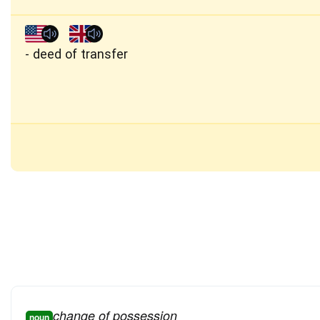
deed of transfer
change of possession
noun