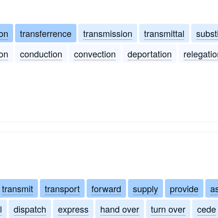
ion
transferrence
transmission
transmittal
subst
ion
conduction
convection
deportation
relegati
transmit
transport
forward
supply
provide
a
l
dispatch
express
hand over
turn over
cede