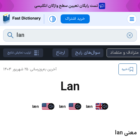
تست رایگان تعیین سطح واژگان انگلیسی
خرید اشتراک
مترادف و متضاد
سوال‌های رایج
ارجاع
ترتیب نمایش نتایج
آخرین به‌روزرسانی:
۲۵ شهریور ۱۴۰۴
ذخیره
Lan
læn
læn
læn
معنی lan