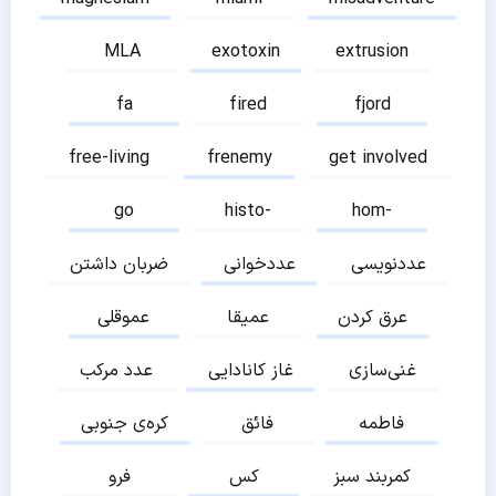
MLA
exotoxin
extrusion
fa
fired
fjord
free-living
frenemy
get involved
go
histo-
hom-
عددنویسی
عددخوانی
ضربان داشتن
عرق کردن
عمیقا
عموقلی
غنی‌سازی
غاز کانادایی
عدد مرکب
فاطمه
فائق
کره‌ی جنوبی
کمربند سبز
کس
فرو