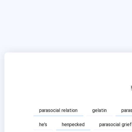
parasocial relation
gelatin
para
he's
henpecked
parasocial grief