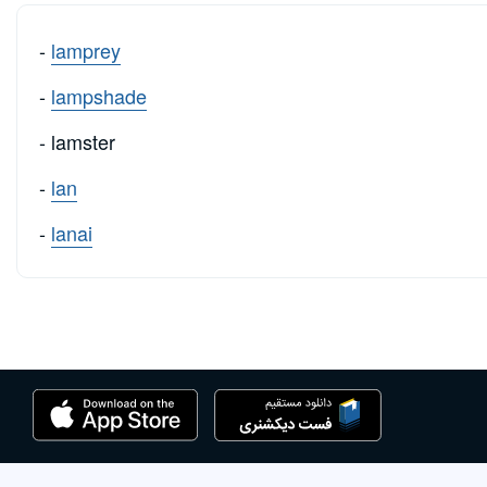
-
lamprey
-
lampshade
- lamster
-
lan
-
lanai