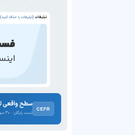
تبلیغات
(تبلیغات را حذف کنید)
سطح واقعی لغ
CEFR
تست رایگان · ۳۰ سوال · نتیجه فوری