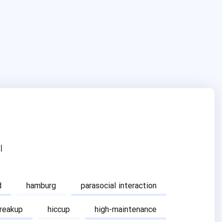
ا
d
hamburg
parasocial interaction
breakup
hiccup
high-maintenance