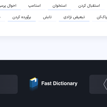
استقبال کردن
استخوان
استامپ
احوال پرس
پاک‌کن
تبعیض نژادی
تابش
برآورده کردن
ب