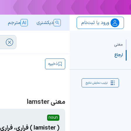
ورود یا ثبت‌نام
دیکشنری
مترجم
معنی
ارجاع
ذخیره
ترتیب نمایش نتایج
معنی lamster
noun
( lamister ) فراری، فراری از قانون