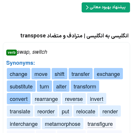
پیشنهاد بهبود معانی
انگلیسی به انگلیسی | مترادف و متضاد transpose
swap, switch
verb
Synonyms:
change
move
shift
transfer
exchange
substitute
turn
alter
transform
convert
rearrange
reverse
invert
translate
reorder
put
relocate
render
interchange
metamorphose
transfigure