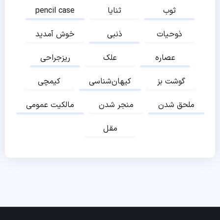
ثوب
ثنایا
pencil case
ذوحیات
ذنبی
خوش آمدید
عصاره
علک
ریزجراحی
گوشت بز
کیهان‌شناسی
کیمچی
ملحق شدن
منجر شدن
مالکیت عمومی
مقل