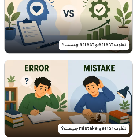
تفاوت effect و affect چیست؟
تفاوت error و mistake چیست؟