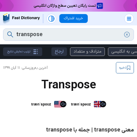
تست رایگان تعیین سطح واژگان انگلیسی
خرید اشتراک
سی به انگلیسی
مترادف و متضاد
ارجاع
ترتیب نمایش نتایج
آخرین به‌روزرسانی:
۱۱ آبان ۱۳۹۹
ذخیره
Transpose
trænˈspoʊz
trænˈspəʊz
معنی transpose | جمله با transpose