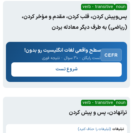
verb - transitive
noun
پس‌وپیش کردن، قلب کردن، مقدم و مؤخر کردن،
(ریاضی) به طرف دیگر معادله بردن
سطح واقعی لغات انگلیسیت رو بدون!
CEFR
تست رایگان · ۳۰ سوال · نتیجه فوری
شروع تست
verb - transitive
noun
ترانهادن، پس و پیش کردن
تبلیغات
(تبلیغات را حذف کنید)