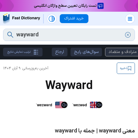
تست رایگان تعیین سطح واژگان انگلیسی
خرید اشتراک
مترادف و متضاد
سوال‌های رایج
ارجاع
ترتیب نمایش نتایج
آخرین به‌روزرسانی:
۹ آبان ۱۴۰۴
ذخیره
Wayward
ˈweɪwərd
ˈweɪwəd
معنی wayward | جمله با wayward