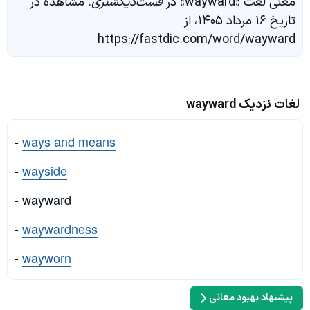
معنی لغت «wayward» در
فست‌دیکشنری
. مشاهده در
تاریخ ۱۶ مرداد ۱۴۰۵، از
https://fastdic.com/word/wayward
لغات نزدیک wayward
-
ways and means
-
wayside
- wayward
-
waywardness
-
wayworn
پیشنهاد بهبود معانی