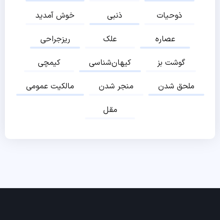
ذوحیات
ذنبی
خوش آمدید
عصاره
علک
ریزجراحی
گوشت بز
کیهان‌شناسی
کیمچی
ملحق شدن
منجر شدن
مالکیت عمومی
مقل