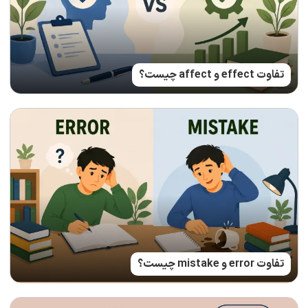
تفاوت effect و affect چیست؟
تفاوت error و mistake چیست؟