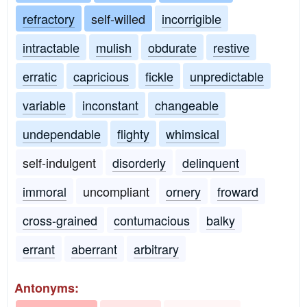
refractory
self-willed
incorrigible
intractable
mulish
obdurate
restive
erratic
capricious
fickle
unpredictable
variable
inconstant
changeable
undependable
flighty
whimsical
self-indulgent
disorderly
delinquent
immoral
uncompliant
ornery
froward
cross-grained
contumacious
balky
errant
aberrant
arbitrary
Antonyms: