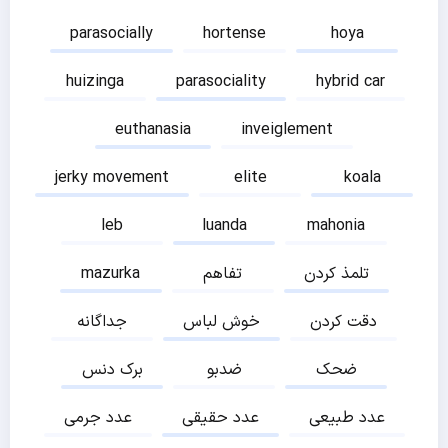
parasocially
hortense
hoya
huizinga
parasociality
hybrid car
euthanasia
inveiglement
jerky movement
elite
koala
leb
luanda
mahonia
تلمذ کردن
تفاهم
mazurka
دقت کردن
خوش لباس
جداگانه
ضحک
ضدبو
برک دنس
عدد طبیعی
عدد حقیقی
عدد جرمی