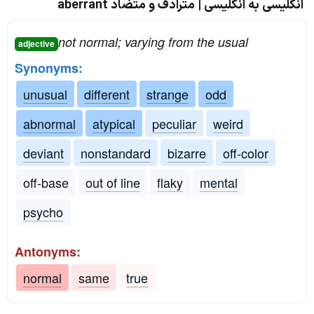
انگلیسی به انگلیسی | مترادف و متضاد aberrant
not normal; varying from the usual
adjective
Synonyms:
unusual
different
strange
odd
abnormal
atypical
peculiar
weird
deviant
nonstandard
bizarre
off-color
off-base
out of line
flaky
mental
psycho
Antonyms:
normal
same
true