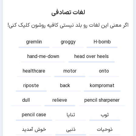
لغات تصادفی
اگر معنی این لغات رو بلد نیستی کافیه روشون کلیک کنی!
gremlin
groggy
H-bomb
hand-me-down
head over heels
healthcare
motor
onto
riposte
back
kompromat
dull
relieve
pencil sharpener
ثوب
ثنایا
pencil case
ذوحیات
ذنبی
خوش آمدید