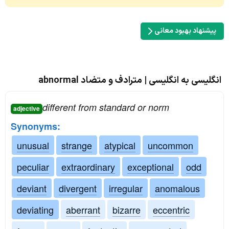
پیشنهاد بهبود معانی
انگلیسی به انگلیسی | مترادف و متضاد abnormal
different from standard or norm
adjective
Synonyms:
unusual
strange
atypical
uncommon
peculiar
extraordinary
exceptional
odd
deviant
divergent
irregular
anomalous
deviating
aberrant
bizarre
eccentric