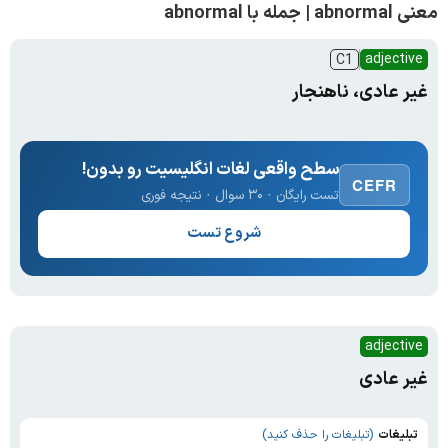
معنی abnormal | جمله با abnormal
adjective
C1
غیر عادی، ناهنجار
سطح واقعی لغات انگلیسیت رو بدون!
CEFR
تست رایگان · ۳۰ سوال · نتیجه فوری
شروع تست
adjective
غیر عادی
تبلیغات
(تبلیغات را حذف کنید)