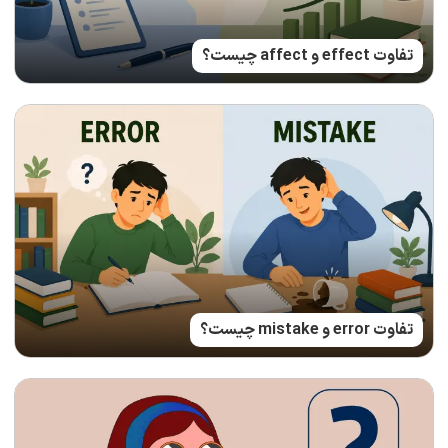
تفاوت effect و affect چیست؟
تفاوت error و mistake چیست؟