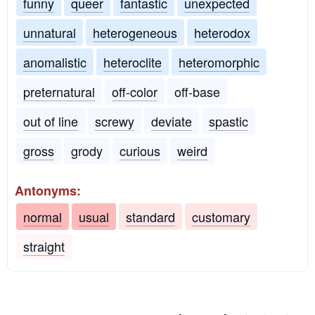
funny
queer
fantastic
unexpected
unnatural
heterogeneous
heterodox
anomalistic
heteroclite
heteromorphic
preternatural
off-color
off-base
out of line
screwy
deviate
spastic
gross
grody
curious
weird
Antonyms:
normal
usual
standard
customary
straight