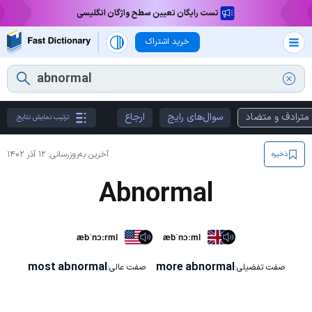
تست رایگان تعیین سطح واژگان انگلیسی
خرید اشتراک
مترادف و متضاد
سوال‌های رایج
ارجاع
ترتیب نمایش نتایج
آخرین به‌روزرسانی:
۱۲ آذر ۱۴۰۲
ذخیره
Abnormal
æbˈnɔːrml
æbˈnɔːml
most abnormal
more abnormal
صفت تفضیلی:
صفت عالی: