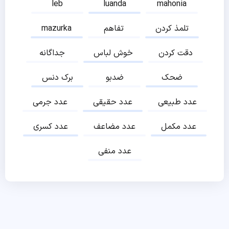
leb
luanda
mahonia
تلمذ کردن
تفاهم
mazurka
دقت کردن
خوش لباس
جداگانه
ضحک
ضدبو
برک دنس
عدد طبیعی
عدد حقیقی
عدد جرمی
عدد مکمل
عدد مضاعف
عدد کسری
عدد منفی