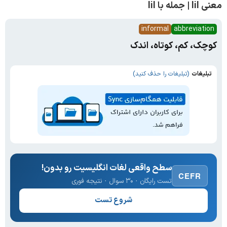
معنی lil | جمله با lil
informal
abbreviation
کوچک، کم، کوتاه، اندک
تبلیغات
(تبلیغات را حذف کنید)
سطح واقعی لغات انگلیسیت رو بدون!
CEFR
تست رایگان · ۳۰ سوال · نتیجه فوری
شروع تست