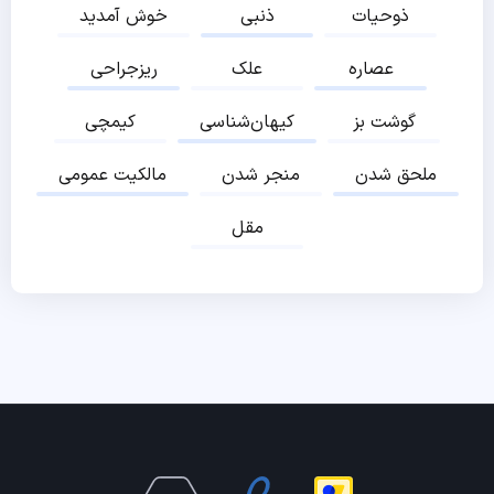
ذوحیات
ذنبی
خوش آمدید
عصاره
علک
ریزجراحی
گوشت بز
کیهان‌شناسی
کیمچی
ملحق شدن
منجر شدن
مالکیت عمومی
مقل