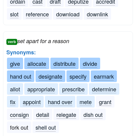
ordain
cast
draft
deputize
accredit
slot
reference
download
downlink
set apart for a reason
verb
Synonyms:
give
allocate
distribute
divide
hand out
designate
specify
earmark
allot
appropriate
prescribe
determine
fix
appoint
hand over
mete
grant
consign
detail
relegate
dish out
fork out
shell out