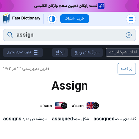
تست رایگان تعیین سطح واژگان انگلیسی
خرید اشتراک
لغات هم‌خانواده
سوال‌های رایج
ارجاع
ترتیب نمایش نتایج
آخرین به‌روزرسانی:
۱۳ آذر ۱۴۰۲
ذخیره
Assign
əˈsaɪn
əˈsaɪn
assigns
assigned
assigned
گذشته‌ی ساده:
شکل سوم:
سوم‌شخص مفرد: