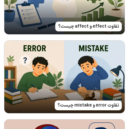
تفاوت effect و affect چیست؟
تفاوت error و mistake چیست؟