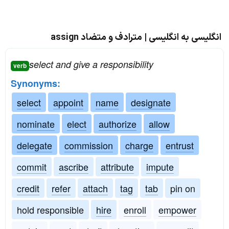
انگلیسی به انگلیسی | مترادف و متضاد assign
select and give a responsibility
verb
Synonyms:
select
appoint
name
designate
nominate
elect
authorize
allow
delegate
commission
charge
entrust
commit
ascribe
attribute
impute
credit
refer
attach
tag
tab
pin on
hold responsible
hire
enroll
empower