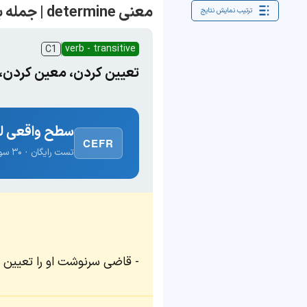
معنی determine | جمله با determine
ترتیب نمایش نتایج
verb - transitive
C1
تعیین کردن، معین کردن
سطح واقعی لغ
CEFR
تست رایگان · ۳۰ سوال · نتیجه فوری
قاضی سرنوشت او را تعیین خ