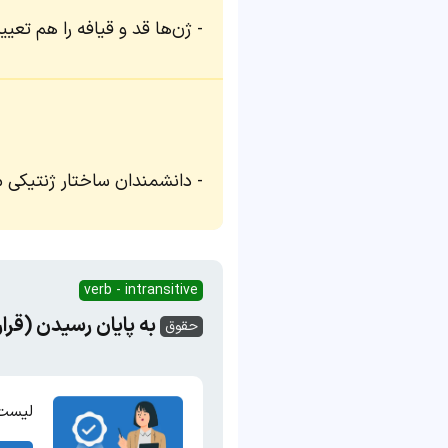
ژن‌ها قد و قیافه را هم تعیی
دانشمندان ساختار ژنتیکی مو
verb - intransitive
به پایان رسیدن (قرار
حقوق
لیست 