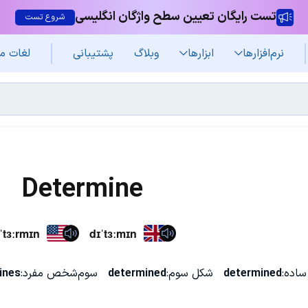
تست رایگان تعیین سطح واژگان انگلیسی
شروع تست
نرم‌افزار‌ها
ابزارها
وبلاگ
پشتیبانی
لغات م
Determine
ˈtɜːrmɪn
dɪˈtɜːmɪn
ساده:
determined
شکل سوم:
determined
سوم‌شخص مفرد:
ines