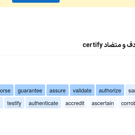
متضاد certify
orse
guarantee
assure
validate
authorize
sa
testify
authenticate
accredit
ascertain
corro