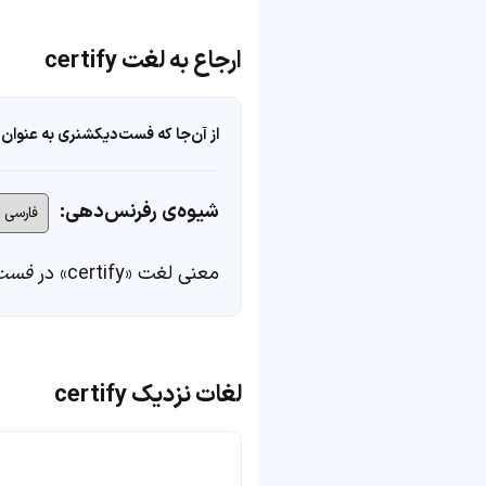
ارجاع به لغت certify
از آن‌جا که فست‌دیکشنری به عنوان 
شیوه‌ی رفرنس‌دهی:
معنی لغت «certify» در
فست‌
لغات نزدیک certify