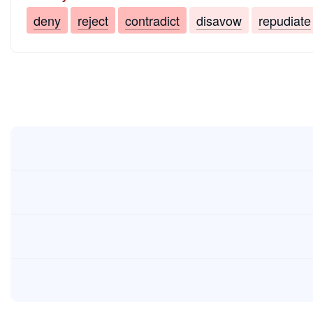
deny
reject
contradict
disavow
repudiate