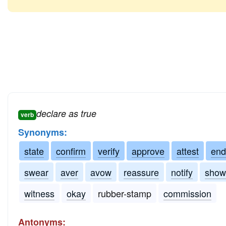
declare as true
verb
Synonyms:
state
confirm
verify
approve
attest
end
swear
aver
avow
reassure
notify
show
witness
okay
rubber-stamp
commission
Antonyms: