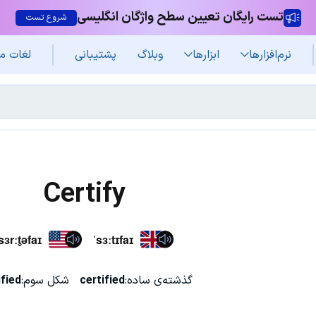
تست رایگان تعیین سطح واژگان انگلیسی
شروع تست
نرم‌افزار‌ها
ابزارها
وبلاگ
پشتیبانی
لغات م
Certify
sɜrːt̬əfaɪ
ˈsɜːtɪfaɪ
گذشته‌ی ساده:
certified
شکل سوم:
ified