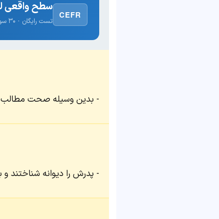
سطح واقعی لغ
CEFR
تست رایگان · ۳۰ سوال · نتیجه فوری
بدین وسیله صحت مطالب فو
پدرش را دیوانه شناختند و ب