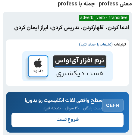
معنی profess | جمله با profess
adverb
verb - transitive
ادعا کردن، اظهارکردن، تدریس کردن، ابراز ایمان کردن
تبلیغات
(تبلیغات را حذف کنید)
سطح واقعی لغات انگلیسیت رو بدون!
CEFR
تست رایگان · ۳۰ سوال · نتیجه فوری
شروع تست