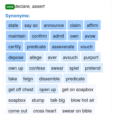
declare, assert
verb
Synonyms:
state
say so
announce
claim
affirm
maintain
confirm
admit
own
avow
certify
predicate
asseverate
vouch
depose
allege
aver
avouch
purport
own up
confess
swear
spiel
pretend
fake
feign
dissemble
predicate
get off chest
open up
get on soapbox
soapbox
stump
talk big
blow hot air
come out
cross heart
swear on bible