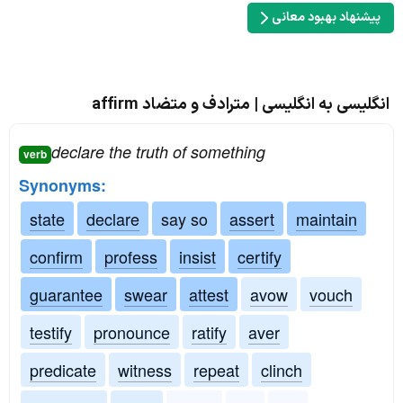
پیشنهاد بهبود معانی
انگلیسی به انگلیسی | مترادف و متضاد affirm
declare the truth of something
verb
Synonyms:
state
declare
say so
assert
maintain
confirm
profess
insist
certify
guarantee
swear
attest
avow
vouch
testify
pronounce
ratify
aver
predicate
witness
repeat
clinch