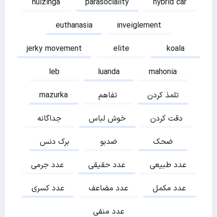
huizinga
parasociality
hybrid car
euthanasia
inveiglement
jerky movement
elite
koala
leb
luanda
mahonia
تلمذ کردن
تفاهم
mazurka
دقت کردن
خوش لباس
جداگانه
ضحک
ضدبو
برک دنس
عدد طبیعی
عدد حقیقی
عدد جرمی
عدد مکمل
عدد مضاعف
عدد کسری
عدد منفی