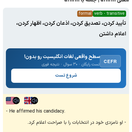
معنی affirm | جمله با affirm
formal
verb - transitive
تأیید کردن، تصدیق کردن، اذعان کردن، اظهار کردن،
اعلام داشتن
سطح واقعی لغات انگلیسیت رو بدون!
CEFR
تست رایگان · ۳۰ سوال · نتیجه فوری
شروع تست
He affirmed his candidacy.
او نامزدی خود در انتخابات را با صراحت اعلام کرد.