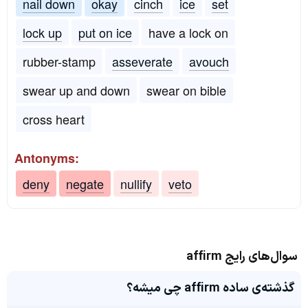
nail down
okay
cinch
ice
set
lock up
put on ice
have a lock on
rubber-stamp
asseverate
avouch
swear up and down
swear on bible
cross heart
Antonyms:
deny
negate
nullify
veto
سوال‌های رایج affirm
گذشته‌ی ساده affirm چی میشه؟