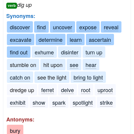
dig up
verb
Synonyms:
discover
find
uncover
expose
reveal
excavate
determine
learn
ascertain
find out
exhume
disinter
turn up
stumble on
hit upon
see
hear
catch on
see the light
bring to light
dredge up
ferret
delve
root
uproot
exhibit
show
spark
spotlight
strike
Antonyms:
bury