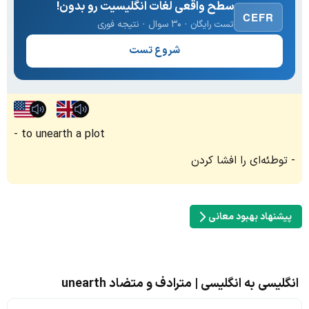
سطح واقعی لغات انگلیسیت رو بدون!
CEFR
تست رایگان · ۳۰ سوال · نتیجه فوری
شروع تست
to unearth a plot
توطئه‌ای را افشا کردن
پیشنهاد بهبود معانی
انگلیسی به انگلیسی | مترادف و متضاد unearth