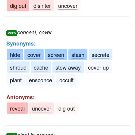
dig out
disinter
uncover
conceal, cover
verb
Synonyms:
hide
cover
screen
stash
secrete
shroud
cache
stow away
cover up
plant
ensconce
occult
Antonyms:
reveal
uncover
dig out
plant in ground