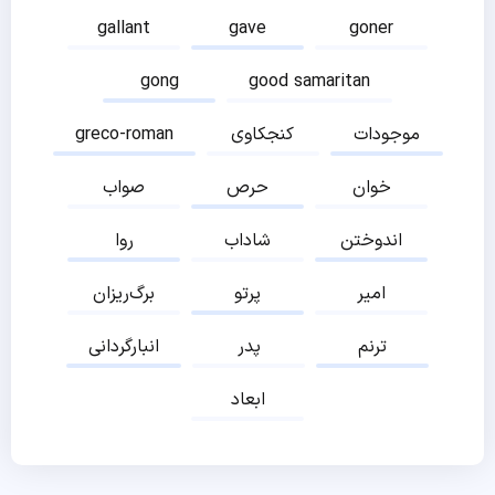
gallant
gave
goner
gong
good samaritan
موجودات
کنجکاوی
greco-roman
خوان
حرص
صواب
اندوختن
شاداب
روا
امیر
پرتو
برگ‌ریزان
ترنم
پدر
انبارگردانی
ابعاد