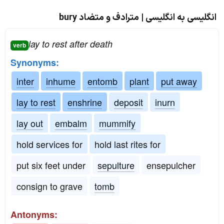
انگلیسی به انگلیسی | مترادف و متضاد bury
lay to rest after death
verb
Synonyms:
inter
inhume
entomb
plant
put away
lay to rest
enshrine
deposit
inurn
lay out
embalm
mummify
hold services for
hold last rites for
put six feet under
sepulture
ensepulcher
consign to grave
tomb
Antonyms: