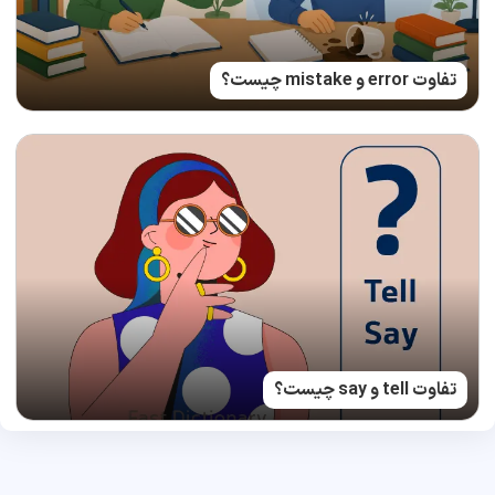
تفاوت error و mistake چیست؟
تفاوت tell و say چیست؟