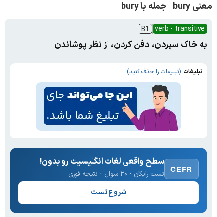
معنی bury | جمله با bury
verb - transitive
B1
به خاک سپردن، دفن کردن، از نظر پوشاندن
تبلیغات
(تبلیغات را حذف کنید)
سطح واقعی لغات انگلیسیت رو بدون!
CEFR
تست رایگان · ۳۰ سوال · نتیجه فوری
شروع تست