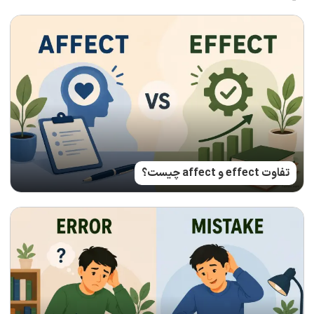
تفاوت effect و affect چیست؟