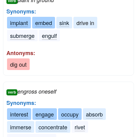
verb
Synonyms:
implant
embed
sink
drive in
submerge
engulf
Antonyms:
dig out
engross oneself
verb
Synonyms:
interest
engage
occupy
absorb
immerse
concentrate
rivet