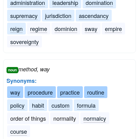
administration
leadership
domination
supremacy
jurisdiction
ascendancy
reign
regime
dominion
sway
empire
sovereignty
method, way
noun
Synonyms:
way
procedure
practice
routine
policy
habit
custom
formula
order of things
normality
normalcy
course