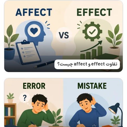
تفاوت effect و affect چیست؟