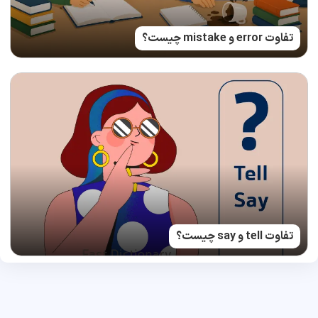
تفاوت error و mistake چیست؟
تفاوت tell و say چیست؟