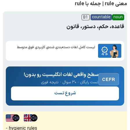
معنی rule | جمله با rule
countable
noun
B1
قاعده، حکم، دستور، قانون
لیست کامل لغات دسته‌بندی شده‌ی کاربردی فوق متوسط
سطح واقعی لغات انگلیسیت رو بدون!
CEFR
تست رایگان · ۳۰ سوال · نتیجه فوری
شروع تست
hygienic rules