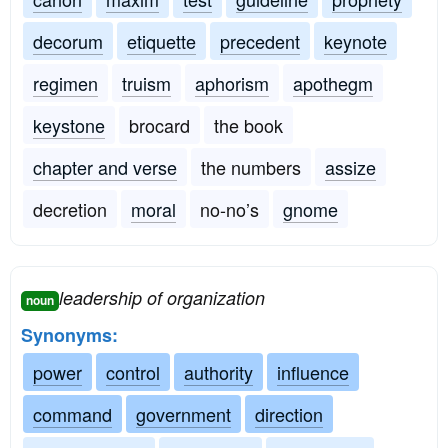
decorum
etiquette
precedent
keynote
regimen
truism
aphorism
apothegm
keystone
brocard
the book
chapter and verse
the numbers
assize
decretion
moral
no-no’s
gnome
leadership of organization
noun
Synonyms:
power
control
authority
influence
command
government
direction