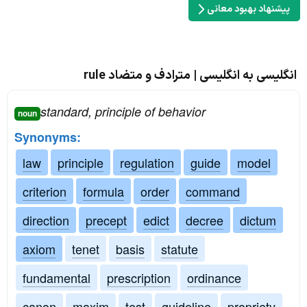
پیشنهاد بهبود معانی
انگلیسی به انگلیسی | مترادف و متضاد rule
standard, principle of behavior
noun
Synonyms:
law
principle
regulation
guide
model
criterion
formula
order
command
direction
precept
edict
decree
dictum
axiom
tenet
basis
statute
fundamental
prescription
ordinance
canon
maxim
test
guideline
propriety