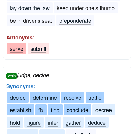
lay down the law
keep under one’s thumb
be in driver’s seat
preponderate
Antonyms:
serve
submit
judge, decide
verb
Synonyms:
decide
determine
resolve
settle
establish
fix
find
conclude
decree
hold
figure
infer
gather
deduce