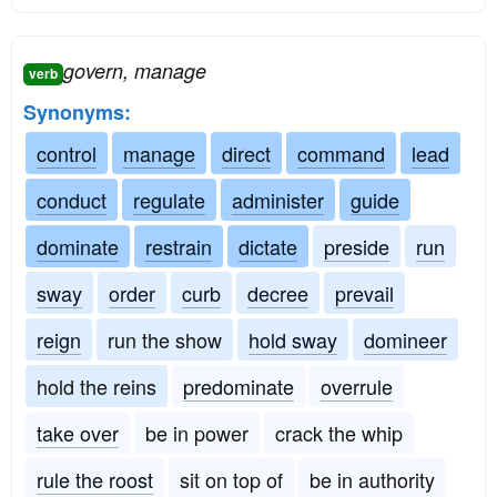
govern, manage
verb
Synonyms:
control
manage
direct
command
lead
conduct
regulate
administer
guide
dominate
restrain
dictate
preside
run
sway
order
curb
decree
prevail
reign
run the show
hold sway
domineer
hold the reins
predominate
overrule
take over
be in power
crack the whip
rule the roost
sit on top of
be in authority