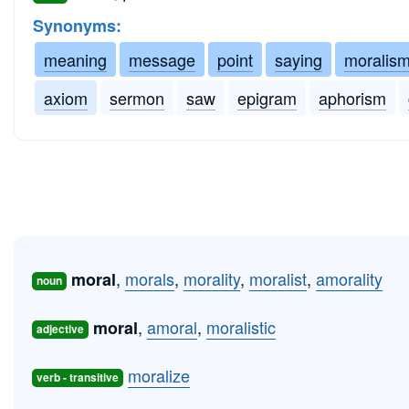
Synonyms:
meaning
message
point
saying
moralis
axiom
sermon
saw
epigram
aphorism
,
morals
,
morality
,
moralist
,
amorality
moral
noun
,
amoral
,
moralistic
moral
adjective
moralize
verb - transitive