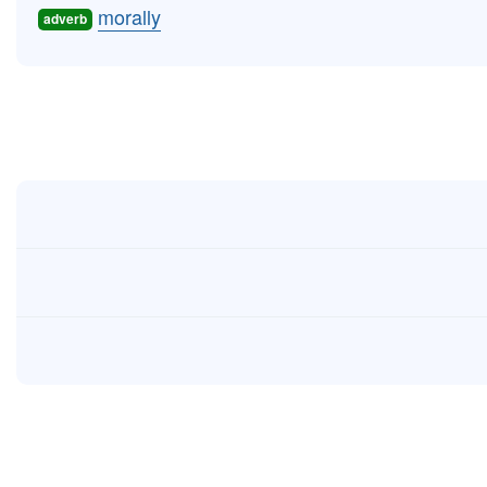
morally
adverb