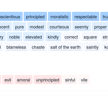
nscientious
principled
moralistic
respectable
tr
ocent
pure
modest
courteous
seemly
proper
ry
noble
elevated
kindly
correct
square
st
d
blameless
chaste
salt of the earth
saintly
k
evil
amoral
unprincipled
sinful
vile