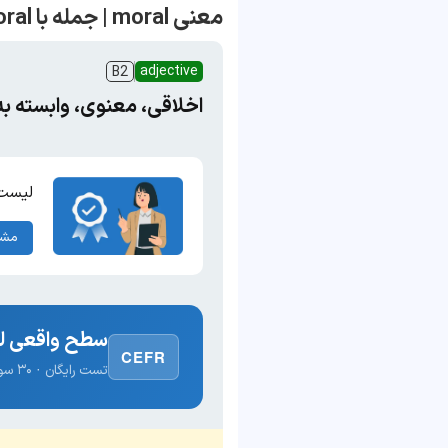
معنی moral | جمله با moral
adjective
B2
اخلاقی، معنوی، وابسته به
لیست 
مشا
سطح واقعی لغ
CEFR
تست رایگان · ۳۰ سوال · نتیجه فوری