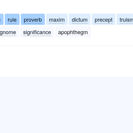
m
rule
proverb
maxim
dictum
precept
truis
gnome
significance
apophthegm