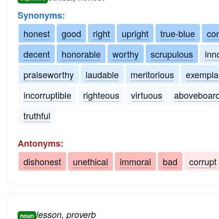
Synonyms:
honest
good
right
upright
true-blue
co
decent
honorable
worthy
scrupulous
inn
praiseworthy
laudable
meritorious
exempla
incorruptible
righteous
virtuous
aboveboar
truthful
Antonyms:
dishonest
unethical
immoral
bad
corrupt
lesson, proverb
noun