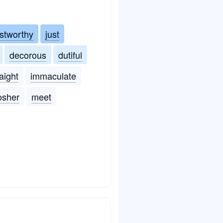
ustworthy
just
decorous
dutiful
raight
immaculate
osher
meet