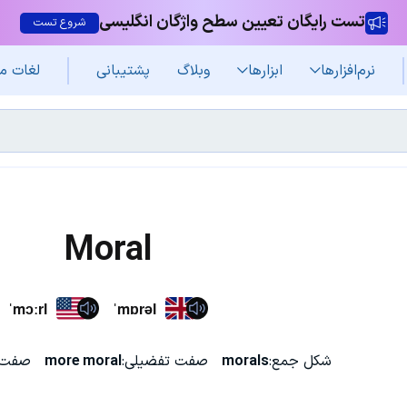
تست رایگان تعیین سطح واژگان انگلیسی
شروع تست
نرم‌افزار‌ها
ابزارها
وبلاگ
پشتیبانی
لغات م
Moral
ˈmɔːrl
ˈmɒrəl
شکل جمع:
morals
صفت تفضیلی:
more moral
صفت ع