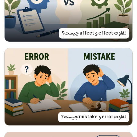
تفاوت effect و affect چیست؟
تفاوت error و mistake چیست؟