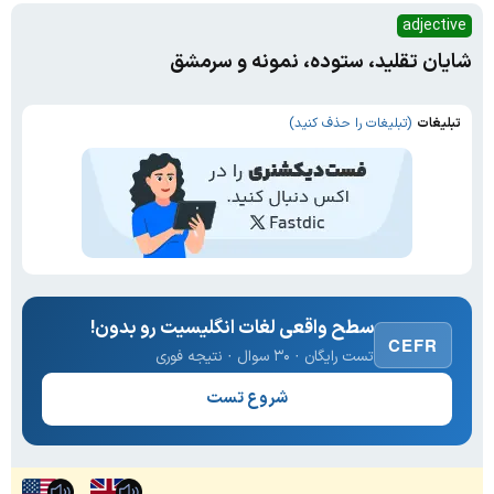
adjective
شایان تقلید، ستوده، نمونه و سرمشق
تبلیغات
(تبلیغات را حذف کنید)
سطح واقعی لغات انگلیسیت رو بدون!
CEFR
تست رایگان · ۳۰ سوال · نتیجه فوری
شروع تست