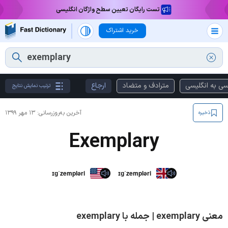
تست رایگان تعیین سطح واژگان انگلیسی
خرید اشتراک
سی به انگلیسی
مترادف و متضاد
ارجاع
ترتیب نمایش نتایج
آخرین به‌روزرسانی:
۱۳ مهر ۱۳۹۹
ذخیره
Exemplary
ɪɡˈzempləri
ɪɡˈzempləri
معنی exemplary | جمله با exemplary