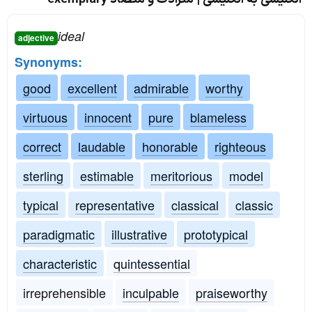
ideal
adjective
Synonyms:
good
excellent
admirable
worthy
virtuous
innocent
pure
blameless
correct
laudable
honorable
righteous
sterling
estimable
meritorious
model
typical
representative
classical
classic
paradigmatic
illustrative
prototypical
characteristic
quintessential
irreprehensible
inculpable
praiseworthy