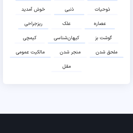
ذوحیات
ذنبی
خوش آمدید
عصاره
علک
ریزجراحی
گوشت بز
کیهان‌شناسی
کیمچی
ملحق شدن
منجر شدن
مالکیت عمومی
مقل