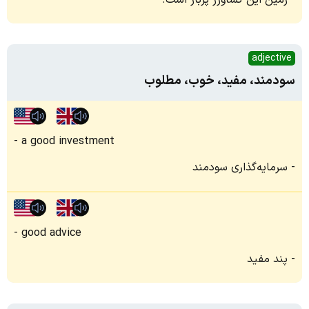
زمین این کشاورز پربار است.
adjective
سودمند، مفید، خوب، مطلوب
a good investment
سرمایه‌گذاری سودمند
good advice
پند مفید