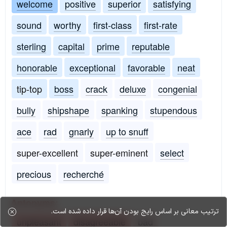
welcome
positive
superior
satisfying
sound
worthy
first-class
first-rate
sterling
capital
prime
reputable
honorable
exceptional
favorable
neat
tip-top
boss
crack
deluxe
congenial
bully
shipshape
spanking
stupendous
ace
rad
gnarly
up to snuff
super-excellent
super-eminent
select
precious
recherché
Antonyms:
ترتیب معانی بر اساس رایج بودن آن‌ها قرار داده شده است.
unpleasant
disagreeable
bad