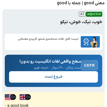
معنی good | جمله با good
adjective
A1
خوب، نیک، خوش، نیکو
لیست کامل لغات دسته‌بندی شده‌ی کاربردی مقدماتی
سطح واقعی لغات انگلیسیت رو بدون!
CEFR
تست رایگان · ۳۰ سوال · نتیجه فوری
شروع تست
a good book