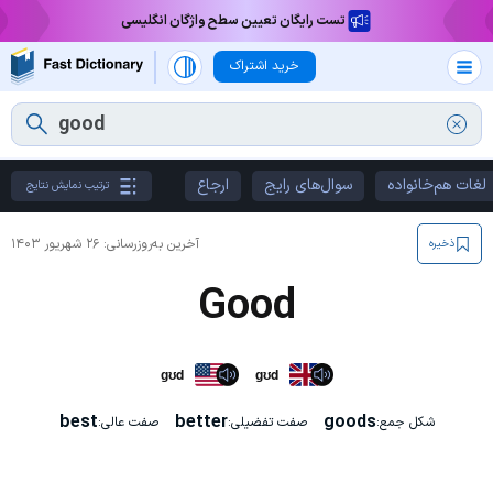
تست رایگان تعیین سطح واژگان انگلیسی
خرید اشتراک
لغات هم‌خانواده
سوال‌های رایج
ارجاع
ترتیب نمایش نتایج
آخرین به‌روزرسانی:
۲۶ شهریور ۱۴۰۳
ذخیره
Good
ɡʊd
ɡʊd
best
better
goods
شکل جمع:
صفت تفضیلی:
صفت عالی: