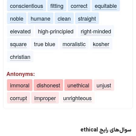
conscientious
fitting
correct
equitable
noble
humane
clean
straight
elevated
high-principled
right-minded
square
true blue
moralistic
kosher
christian
Antonyms:
immoral
dishonest
unethical
unjust
corrupt
improper
unrighteous
سوال‌های رایج ethical