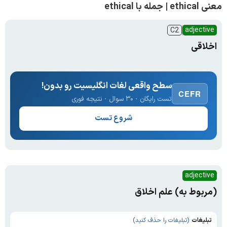
معنی ethical | جمله با ethical
adjective
C2
اخلاقی
سطح واقعی لغات انگلیسیت رو بدون!
CEFR
تست رایگان · ۳۰ سوال · نتیجه فوری
شروع تست
adjective
(مربوط به) علم اخلاق
تبلیغات
(تبلیغات را حذف کنید)