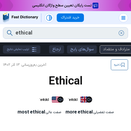
تست رایگان تعیین سطح واژگان انگلیسی
خرید اشتراک
مترادف و متضاد
سوال‌های رایج
ارجاع
ترتیب نمایش نتایج
آخرین به‌روزرسانی:
۱۳ آذر ۱۴۰۲
ذخیره
Ethical
ˈeθɪkl
ˈeθɪkl
most ethical
more ethical
صفت تفضیلی:
صفت عالی: