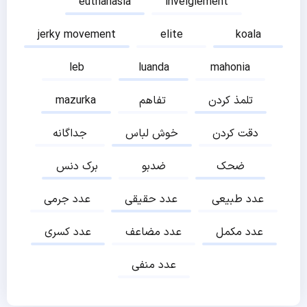
euthanasia
inveiglement
jerky movement
elite
koala
leb
luanda
mahonia
تلمذ کردن
تفاهم
mazurka
دقت کردن
خوش لباس
جداگانه
ضحک
ضدبو
برک دنس
عدد طبیعی
عدد حقیقی
عدد جرمی
عدد مکمل
عدد مضاعف
عدد کسری
عدد منفی