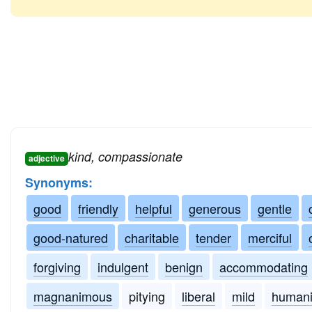
kind, compassionate
adjective
Synonyms:
good
friendly
helpful
generous
gentle
good-natured
charitable
tender
merciful
forgiving
indulgent
benign
accommodating
magnanimous
pitying
liberal
mild
humani