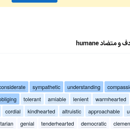
 متضاد humane
considerate
sympathetic
understanding
compassi
obliging
tolerant
amiable
lenient
warmhearted
cordial
kindhearted
altruistic
approachable
u
tarian
genial
tenderhearted
democratic
clemen