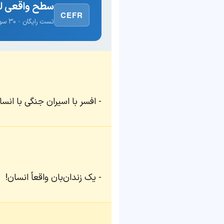
سطح واقعی لغ
CEFR
تست رایگان · ۳۰ سوال · نتیجه فوری
افسر با اسیران جنگی با انسان
یک زندان‌بان واقعاً انسان!