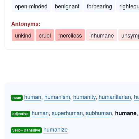
open-minded
benignant
forbearing
righteo
Antonyms:
unkind
cruel
merciless
inhumane
unsymp
human
,
humanism
,
humanity
,
humanitarian
,
h
noun
human
,
superhuman
,
subhuman
,
humane
adjective
humanize
verb - transitive