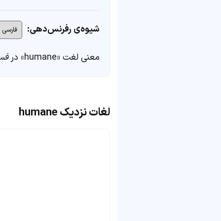
شیوه‌ی رفرنس‌دهی:
معنی لغت «humane» در
فس
لغات نزدیک humane