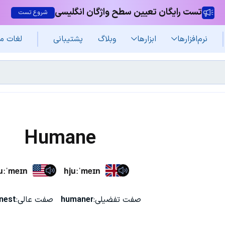
تست رایگان تعیین سطح واژگان انگلیسی
شروع تست
نرم‌افزار‌ها
ابزارها
وبلاگ
پشتیبانی
لغات م
Humane
uːˈmeɪn
hjuːˈmeɪn
صفت تفضیلی:
humaner
صفت عالی:
nest