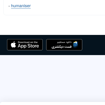
-
humaniser