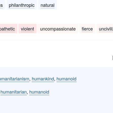
us
philanthropic
natural
athetic
violent
uncompassionate
fierce
uncivil
umanitarianism
,
humankind
,
humanoid
,
humanitarian
,
humanoid