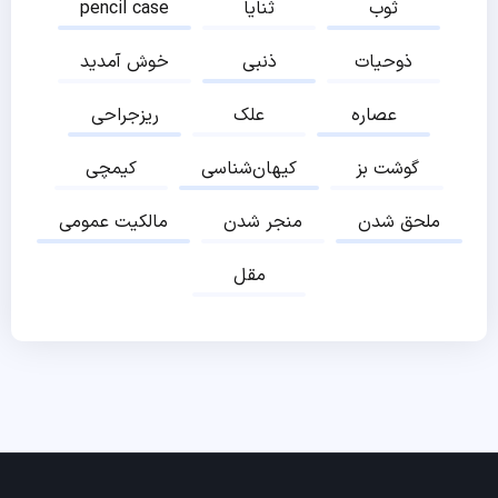
ثوب
ثنایا
pencil case
ذوحیات
ذنبی
خوش آمدید
عصاره
علک
ریزجراحی
گوشت بز
کیهان‌شناسی
کیمچی
ملحق شدن
منجر شدن
مالکیت عمومی
مقل