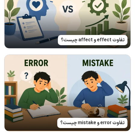
تفاوت effect و affect چیست؟
تفاوت error و mistake چیست؟