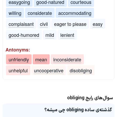
easygoing
good-natured
courteous
willing
considerate
accommodating
complaisant
civil
eager to please
easy
good-humored
mild
lenient
Antonyms:
unfriendly
mean
inconsiderate
unhelpful
uncooperative
disobliging
سوال‌های رایج obliging
گذشته‌ی ساده obliging چی میشه؟