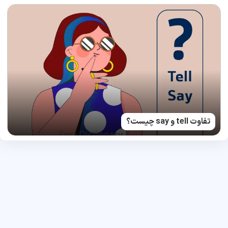
تفاوت tell و say چیست؟