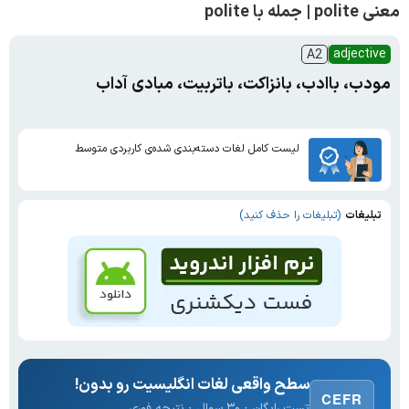
معنی polite | جمله با polite
adjective
A2
مودب، با‌ادب، با‌نزاکت، باتربیت، مبادی آداب
لیست کامل لغات دسته‌بندی شده‌ی کاربردی متوسط
تبلیغات
(تبلیغات را حذف کنید)
سطح واقعی لغات انگلیسیت رو بدون!
CEFR
تست رایگان · ۳۰ سوال · نتیجه فوری