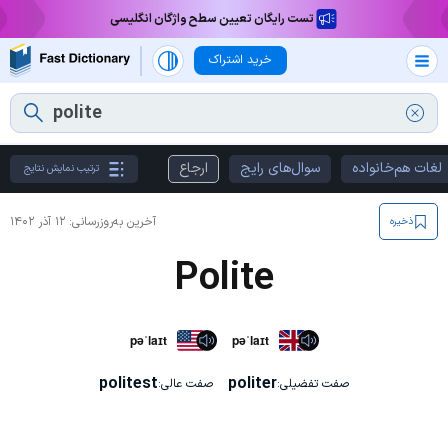
تست رایگان تعیین سطح واژگان انگلیسی
خرید اشتراک
لغات هم‌خانواده
سوال‌های رایج
ارجاع
ترتیب نمایش نتایج
آخرین به‌روزرسانی:
۱۲ آذر ۱۴۰۲
ذخیره
Polite
pəˈlaɪt
pəˈlaɪt
politest
politer
صفت تفضیلی:
صفت عالی: