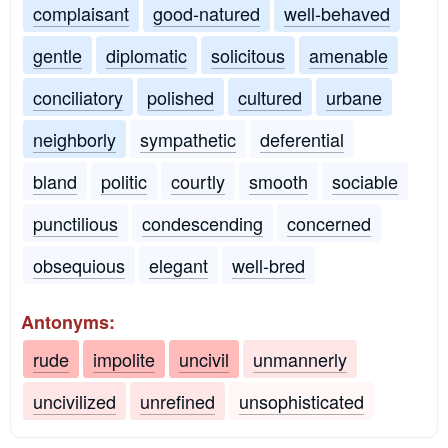
complaisant
good-natured
well-behaved
gentle
diplomatic
solicitous
amenable
conciliatory
polished
cultured
urbane
neighborly
sympathetic
deferential
bland
politic
courtly
smooth
sociable
punctilious
condescending
concerned
obsequious
elegant
well-bred
Antonyms:
rude
impolite
uncivil
unmannerly
uncivilized
unrefined
unsophisticated