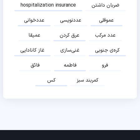
ضربان داشتن
hospitalization insurance
عموقلی
عددنویسی
عددخوانی
عدد مرکب
عرق کردن
عمیقا
کره‌ی جنوبی
غنی‌سازی
غاز کانادایی
فرو
فاطمه
فائق
کمربند سبز
کس