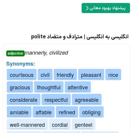
پیشنهاد بهبود معانی
انگلیسی به انگلیسی | مترادف و متضاد polite
mannerly, civilized
adjective
Synonyms:
courteous
civil
friendly
pleasant
nice
gracious
thoughtful
attentive
considerate
respectful
agreeable
amiable
affable
refined
obliging
well-mannered
cordial
genteel