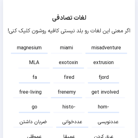
لغات تصادفی
اگر معنی این لغات رو بلد نیستی کافیه روشون کلیک کنی!
magnesium
miami
misadventure
MLA
exotoxin
extrusion
fa
fired
fjord
free-living
frenemy
get involved
go
histo-
hom-
عددنویسی
عددخوانی
ضربان داشتن
عرق کردن
عمیقا
عموقلی