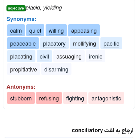
placid, yielding
adjective
Synonyms:
calm
quiet
willing
appeasing
peaceable
placatory
mollifying
pacific
placating
civil
assuaging
irenic
propitiative
disarming
Antonyms:
stubborn
refusing
fighting
antagonistic
ارجاع به لغت conciliatory