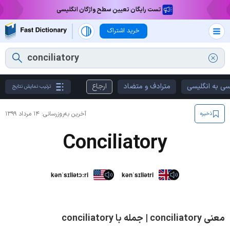
تست رایگان تعیین سطح واژگان انگلیسی
خرید اشتراک
سی به انگلیسی
مترادف و متضاد
ارجاع
ترتیب نمایش نتایج
آخرین به‌روزرسانی:
۱۴ مرداد ۱۳۹۹
ذخیره
Conciliatory
kənˈsɪliətɔːri
kənˈsɪliətri
معنی conciliatory | جمله با conciliatory