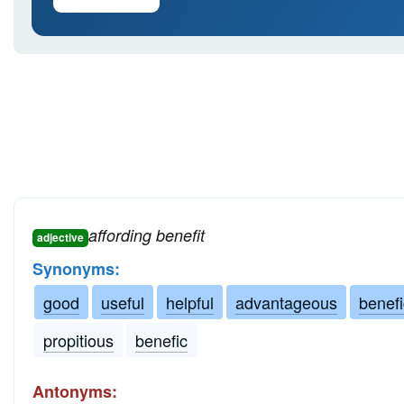
affording benefit
adjective
Synonyms:
good
useful
helpful
advantageous
benefi
propitious
benefic
Antonyms: