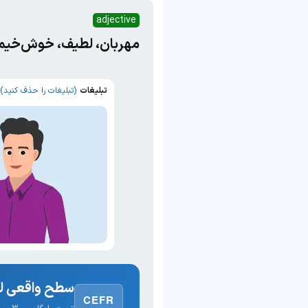
adjective
مهربان، لطیف، خوش‌خیم،
تبلیغات
(تبلیغات را حذف کنید)
سطح واقعی لغ
CEFR