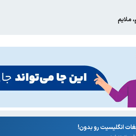
 ملایم
ات انگلیسیت رو بدون!