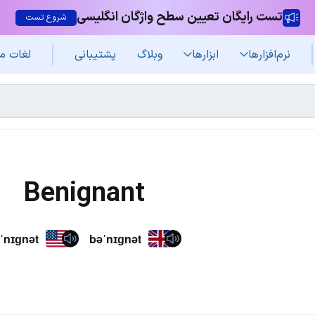
تست رایگان تعیین سطح واژگان انگلیسی
شروع تست
نرم‌افزار‌ها
ابزارها
وبلاگ
پشتیبانی
لغات م
Benignant
ˈnɪɡnət
bəˈnɪɡnət