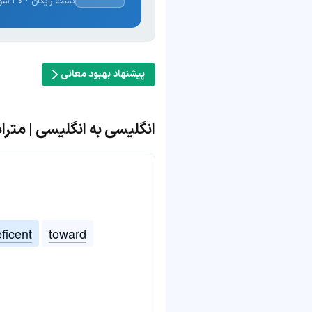
تست رایگان · ۳۰ سوال · نتیجه فوری
پیشنهاد بهبود معانی
انگلیسی به انگلیسی | مترادف و م
ficent
toward