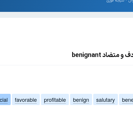
تضاد benignant
cial
favorable
profitable
benign
salutary
bene