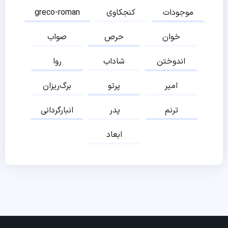
موجودات
کنجکاوی
greco-roman
خوان
حرص
صواب
اندوختن
شاداب
روا
امیر
پرتو
برگ‌ریزان
ترنم
پدر
انبارگردانی
ابعاد