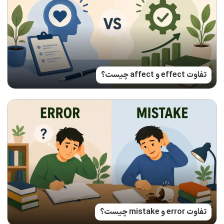
تفاوت effect و affect چیست؟
تفاوت error و mistake چیست؟