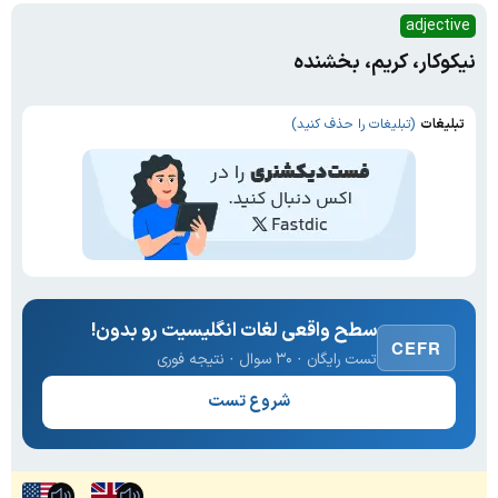
adjective
نیکوکار، کریم، بخشنده
تبلیغات
(تبلیغات را حذف کنید)
سطح واقعی لغات انگلیسیت رو بدون!
CEFR
تست رایگان · ۳۰ سوال · نتیجه فوری
شروع تست