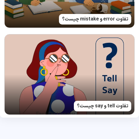
تفاوت error و mistake چیست؟
تفاوت tell و say چیست؟