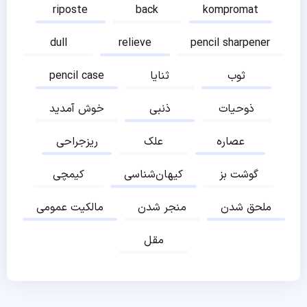
riposte
back
kompromat
dull
relieve
pencil sharpener
ثوب
ثنایا
pencil case
ذوحیات
ذنبی
خوش آمدید
عصاره
علک
ریزجراحی
گوشت بز
کیهان‌شناسی
کیمچی
ملحق شدن
منجر شدن
مالکیت عمومی
مقل