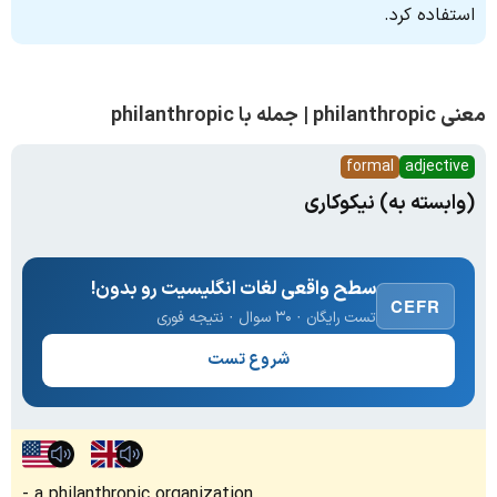
استفاده کرد.
معنی philanthropic | جمله با philanthropic
formal
adjective
(وابسته به) نیکوکاری
سطح واقعی لغات انگلیسیت رو بدون!
CEFR
تست رایگان · ۳۰ سوال · نتیجه فوری
شروع تست
a philanthropic organization