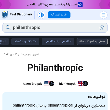
تست رایگان تعیین سطح واژگان انگلیسی
خرید اشتراک
معنی و نمونه‌جمله
انگلیسی به انگلیسی
مترادف و متضاد
ارجاع
آخرین به‌روزرسانی:
۷ مهر ۱۴۰۳
Philanthropic
ˌfɪlænˈθrɑːpɪk
ˌfɪlənˈθrɒpɪk
توضیحات:
همچنین می‌توان از philanthropical به‌جای philanthropic