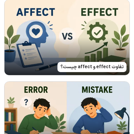
تفاوت effect و affect چیست؟