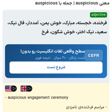
معنی auspicious | جمله با auspicious
adjective
فرخنده، خجسته، مبارک، خوش یمن، آمددار، فال نیک،
سعید، نیک اختر، خوش شگون، فرخ
سطح واقعی لغات انگلیسیت رو بدون!
CEFR
تست رایگان · ۳۰ سوال · نتیجه فوری
شروع تست
auspicious engagement ceremony
مراسم فرخنده‌ی نامزدی