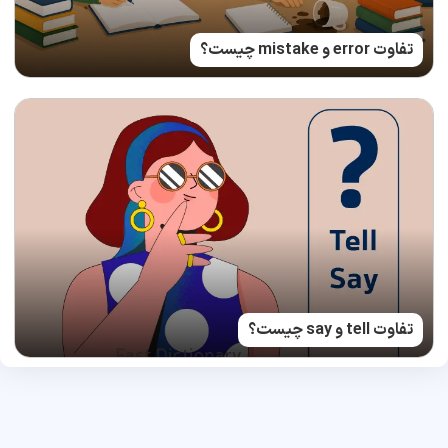
تفاوت error و mistake چیست؟
تفاوت tell و say چیست؟