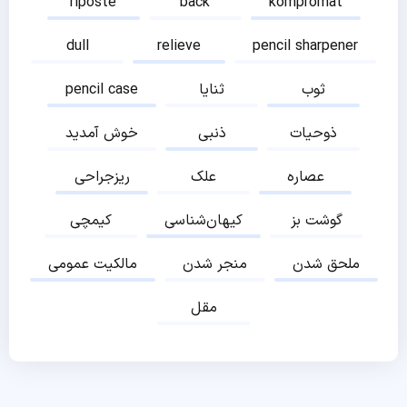
riposte
back
kompromat
dull
relieve
pencil sharpener
ثوب
ثنایا
pencil case
ذوحیات
ذنبی
خوش آمدید
عصاره
علک
ریزجراحی
گوشت بز
کیهان‌شناسی
کیمچی
ملحق شدن
منجر شدن
مالکیت عمومی
مقل