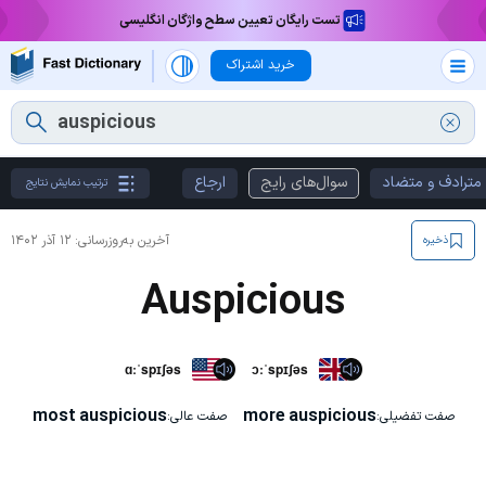
تست رایگان تعیین سطح واژگان انگلیسی
خرید اشتراک
مترادف و متضاد
سوال‌های رایج
ارجاع
ترتیب نمایش نتایج
آخرین به‌روزرسانی:
۱۲ آذر ۱۴۰۲
ذخیره
Auspicious
ɑːˈspɪʃəs
ɔːˈspɪʃəs
most auspicious
more auspicious
صفت تفضیلی:
صفت عالی: