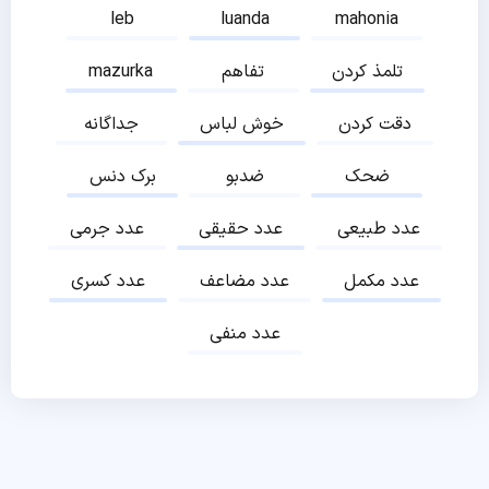
leb
luanda
mahonia
تلمذ کردن
تفاهم
mazurka
دقت کردن
خوش لباس
جداگانه
ضحک
ضدبو
برک دنس
عدد طبیعی
عدد حقیقی
عدد جرمی
عدد مکمل
عدد مضاعف
عدد کسری
عدد منفی