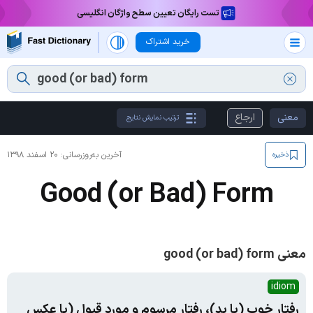
تست رایگان تعیین سطح واژگان انگلیسی
خرید اشتراک
معنی
ارجاع
ترتیب نمایش نتایج
آخرین به‌روزرسانی:
۲۰ اسفند ۱۳۹۸
ذخیره
Good (or Bad) Form
معنی good (or bad) form
idiom
رفتار خوب (یا بد)، رفتار مرسوم و مورد قبول (یا عکس