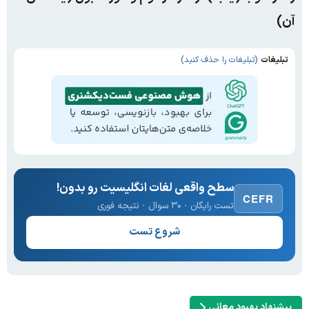
آن)
تبلیغات
(تبلیغات را حذف کنید)
سطح واقعی لغات انگلیسیت رو بدون!
CEFR
تست رایگان · ۳۰ سوال · نتیجه فوری
شروع تست
پیشنهاد بهبود معانی