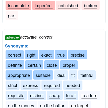
incomplete
imperfect
unfinished
broken
part
accurate, correct
adjective
Synonyms:
correct
right
exact
true
precise
definite
certain
close
proper
appropriate
suitable
ideal
fit
faithful
strict
express
required
needed
requisite
distinct
sharp
to a t
to a turn
on the money
on the button
on target