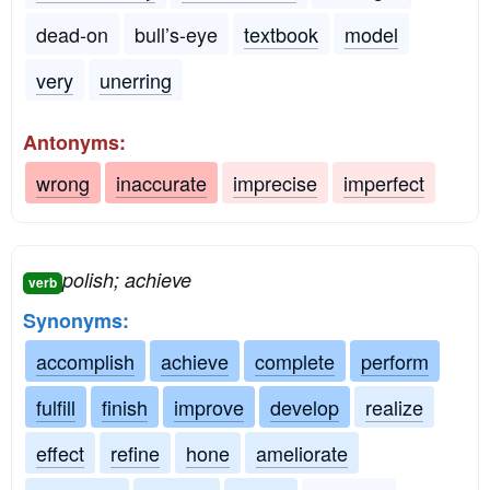
dead-on
bull’s-eye
textbook
model
very
unerring
Antonyms:
wrong
inaccurate
imprecise
imperfect
polish; achieve
verb
Synonyms:
accomplish
achieve
complete
perform
fulfill
finish
improve
develop
realize
effect
refine
hone
ameliorate