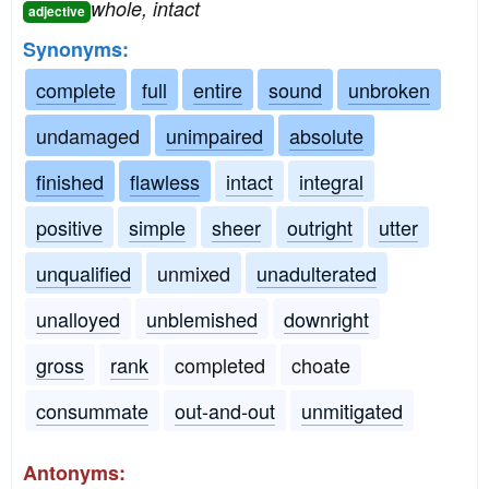
whole, intact
adjective
Synonyms:
complete
full
entire
sound
unbroken
undamaged
unimpaired
absolute
finished
flawless
intact
integral
positive
simple
sheer
outright
utter
unqualified
unmixed
unadulterated
unalloyed
unblemished
downright
gross
rank
completed
choate
consummate
out-and-out
unmitigated
Antonyms: