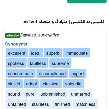
انگلیسی به انگلیسی | مترادف و متضاد perfect
flawless, superlative
adjective
Synonyms:
excellent
ideal
superb
immaculate
spotless
faultless
supreme
consummate
accomplished
expert
skilled
adept
classical
splendid
sound
pure
unblemished
unmarred
untainted
stainless
finished
matchless