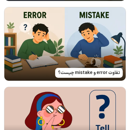
تفاوت error و mistake چیست؟