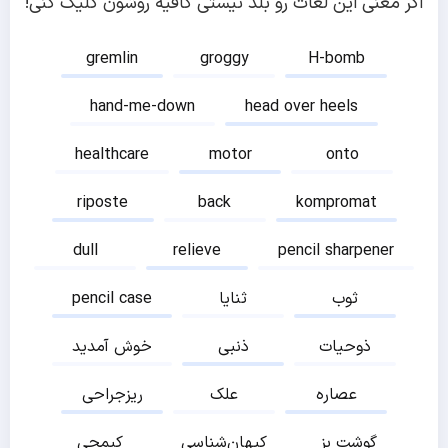
اگر معنی این لغات رو بلد نیستی کافیه روشون کلیک کنی!
gremlin
groggy
H-bomb
hand-me-down
head over heels
healthcare
motor
onto
riposte
back
kompromat
dull
relieve
pencil sharpener
ثوب
ثنایا
pencil case
ذوحیات
ذنبی
خوش آمدید
عصاره
علک
ریزجراحی
گوشت بز
کیهان‌شناسی
کیمچی