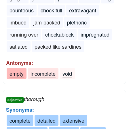
bounteous
chock-full
extravagant
imbued
jam-packed
plethoric
running over
chockablock
impregnated
satiated
packed like sardines
Antonyms:
empty
incomplete
void
thorough
adjective
Synonyms:
complete
detailed
extensive