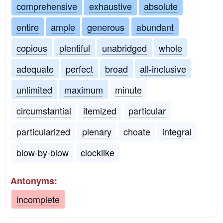
comprehensive
exhaustive
absolute
entire
ample
generous
abundant
copious
plentiful
unabridged
whole
adequate
perfect
broad
all-inclusive
unlimited
maximum
minute
circumstantial
itemized
particular
particularized
plenary
choate
integral
blow-by-blow
clocklike
Antonyms:
incomplete