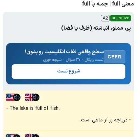
معنی full | جمله با full
adjective
A2
پر، مملو، انباشته (ظرف یا فضا)
سطح واقعی لغات انگلیسیت رو بدون!
CEFR
تست رایگان · ۳۰ سوال · نتیجه فوری
شروع تست
The lake is full of fish.
دریاچه پر از ماهی است.