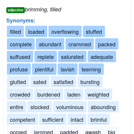
brimming, filled
adjective
Synonyms:
filled
loaded
overflowing
stuffed
complete
abundant
crammed
packed
suffused
replete
saturated
adequate
profuse
plentiful
lavish
teeming
glutted
sated
satisfied
bursting
crowded
burdened
laden
weighted
entire
stocked
voluminous
abounding
competent
sufficient
intact
brimful
gorged
jammed
padded
awash
big