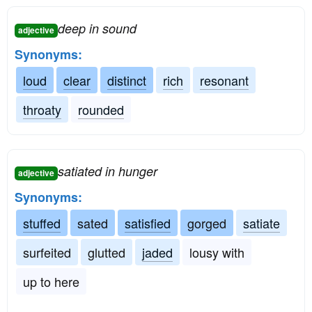
deep in sound
adjective
Synonyms:
loud
clear
distinct
rich
resonant
throaty
rounded
satiated in hunger
adjective
Synonyms:
stuffed
sated
satisfied
gorged
satiate
surfeited
glutted
jaded
lousy with
up to here