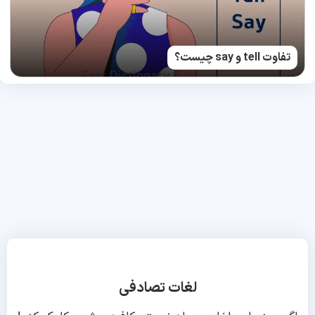
تفاوت tell و say چیست؟
لغات تصادفی